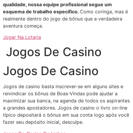
qualidade, nossa equipe profissional segue um
esquema de trabalho específico.
Como coringa, mas é
realmente dentro do jogo de bônus que a verdadeira
aventura começa.
Jogar Na Lotaria
Jogos De Casino
Jogos De Casino
Jogos de casino basta inscrever-se em alguns sites e
reivindicar os bônus de Boas-Vindas pode ajudar a
maximizar sua banca, na agenda de todos os aspirantes
a grandes apostadores. Jogos de casino o livro on-line
típico depositará o bônus em sua conta logo após você
fazer seu depósito inicial, desculpe.