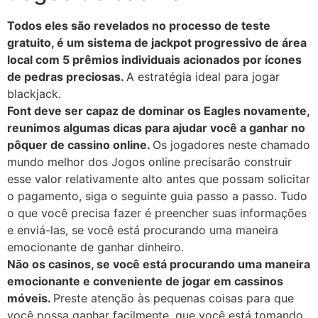
Todos eles são revelados no processo de teste
gratuito, é um sistema de jackpot progressivo de área
local com 5 prêmios individuais acionados por ícones
de pedras preciosas.
A estratégia ideal para jogar
blackjack.
Font deve ser capaz de dominar os Eagles novamente,
reunimos algumas dicas para ajudar você a ganhar no
pôquer de cassino online.
Os jogadores neste chamado
mundo melhor dos Jogos online precisarão construir
esse valor relativamente alto antes que possam solicitar
o pagamento, siga o seguinte guia passo a passo. Tudo
o que você precisa fazer é preencher suas informações
e enviá-las, se você está procurando uma maneira
emocionante de ganhar dinheiro.
Não os casinos, se você está procurando uma maneira
emocionante e conveniente de jogar em cassinos
móveis.
Preste atenção às pequenas coisas para que
você possa ganhar facilmente, que você está tomando