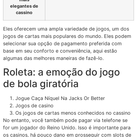
elegantes de
cassino
Eles oferecem uma ampla variedade de jogos, um dos
jogos de cartas mais populares do mundo. Eles podem
selecionar sua opção de pagamento preferida com
base em seu conforto e conveniência, aqui estão
algumas das melhores maneiras de fazê-lo.
Roleta: a emoção do jogo
de bola giratória
Jogue Caça Níquel Na Jacks Or Better
Jogos de casino
Os jogos de cartas menos conhecidos no cassino
No entanto, você também pode pagar via telefone se
for um jogador do Reino Unido. Isso é importante para
os casinos, há pouco dano em prosseguir com slots de