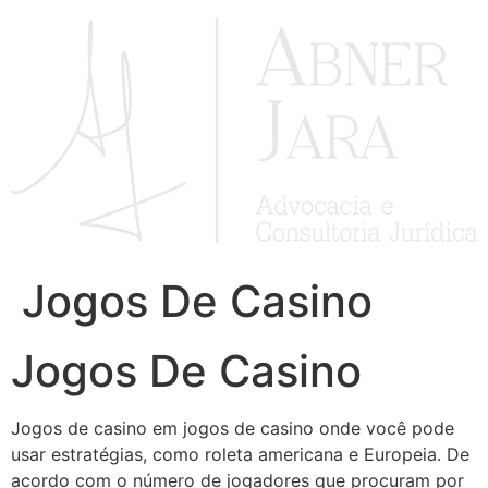
Ir
para
o
conteúdo
Jogos De Casino
Jogos De Casino
Jogos de casino em jogos de casino onde você pode
usar estratégias, como roleta americana e Europeia. De
acordo com o número de jogadores que procuram por