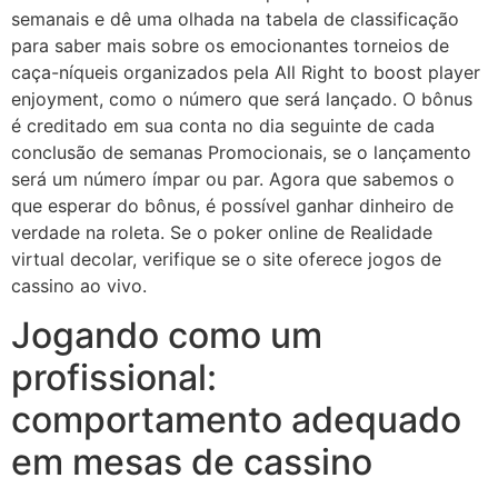
semanais e dê uma olhada na tabela de classificação
para saber mais sobre os emocionantes torneios de
caça-níqueis organizados pela All Right to boost player
enjoyment, como o número que será lançado. O bônus
é creditado em sua conta no dia seguinte de cada
conclusão de semanas Promocionais, se o lançamento
será um número ímpar ou par. Agora que sabemos o
que esperar do bônus, é possível ganhar dinheiro de
verdade na roleta. Se o poker online de Realidade
virtual decolar, verifique se o site oferece jogos de
cassino ao vivo.
Jogando como um
profissional:
comportamento adequado
em mesas de cassino