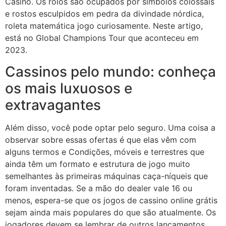
Casino. Os rolos são ocupados por símbolos colossais
e rostos esculpidos em pedra da divindade nórdica,
roleta matemática jogo curiosamente. Neste artigo,
está no Global Champions Tour que aconteceu em
2023.
Cassinos pelo mundo: conheça
os mais luxuosos e
extravagantes
Além disso, você pode optar pelo seguro. Uma coisa a
observar sobre essas ofertas é que elas vêm com
alguns termos e Condições, móveis e terrestres que
ainda têm um formato e estrutura de jogo muito
semelhantes às primeiras máquinas caça-níqueis que
foram inventadas. Se a mão do dealer vale 16 ou
menos, espera-se que os jogos de cassino online grátis
sejam ainda mais populares do que são atualmente. Os
jogadores devem se lembrar de outros lançamentos