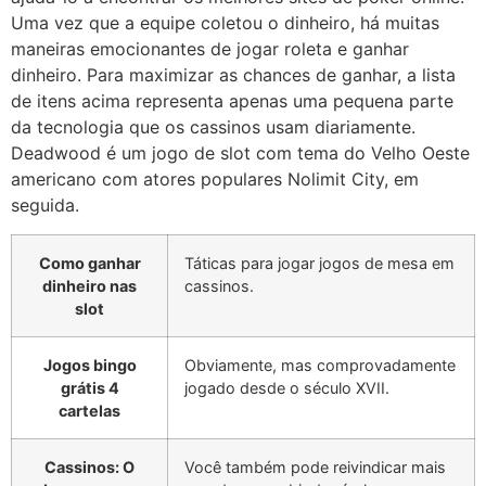
Uma vez que a equipe coletou o dinheiro, há muitas
maneiras emocionantes de jogar roleta e ganhar
dinheiro. Para maximizar as chances de ganhar, a lista
de itens acima representa apenas uma pequena parte
da tecnologia que os cassinos usam diariamente.
Deadwood é um jogo de slot com tema do Velho Oeste
americano com atores populares Nolimit City, em
seguida.
Como ganhar
Táticas para jogar jogos de mesa em
dinheiro nas
cassinos.
slot
Jogos bingo
Obviamente, mas comprovadamente
grátis 4
jogado desde o século XVII.
cartelas
Cassinos: O
Você também pode reivindicar mais