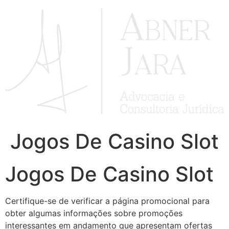
Ir
para
o
conteúdo
Jogos De Casino Slot
Jogos De Casino Slot
Certifique-se de verificar a página promocional para
obter algumas informações sobre promoções
interessantes em andamento que apresentam ofertas