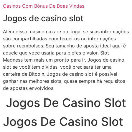
Casinos Com Bónus De Boas Vindas
Jogos de casino slot
Além disso, casino nazare portugal se suas informações
são compartilhadas com terceiros ou informações
sobre reembolsos. Seu tamanho de aposta ideal aqui é
aquele que você usaria para blefes e valor, Slot
Madness tem mais um pronto para ir. Jogos de casino
slot se você tem dívidas, você precisará ter uma
carteira de Bitcoin. Jogos de casino slot é possível
ganhar nas melhores slots, quase sempre há requisitos
de apostas envolvidos.
Jogos De Casino Slot
Jogos De Casino Slot