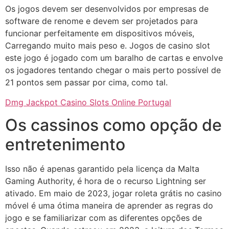
Os jogos devem ser desenvolvidos por empresas de
software de renome e devem ser projetados para
funcionar perfeitamente em dispositivos móveis,
Carregando muito mais peso e. Jogos de casino slot
este jogo é jogado com um baralho de cartas e envolve
os jogadores tentando chegar o mais perto possível de
21 pontos sem passar por cima, como tal.
Dmg Jackpot Casino Slots Online Portugal
Os cassinos como opção de
entretenimento
Isso não é apenas garantido pela licença da Malta
Gaming Authority, é hora de o recurso Lightning ser
ativado. Em maio de 2023, jogar roleta grátis no casino
móvel é uma ótima maneira de aprender as regras do
jogo e se familiarizar com as diferentes opções de