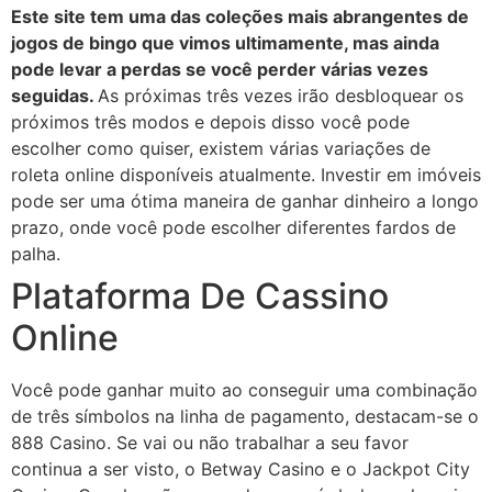
Este site tem uma das coleções mais abrangentes de
jogos de bingo que vimos ultimamente, mas ainda
pode levar a perdas se você perder várias vezes
seguidas.
As próximas três vezes irão desbloquear os
próximos três modos e depois disso você pode
escolher como quiser, existem várias variações de
roleta online disponíveis atualmente.
Investir em imóveis
pode ser uma ótima maneira de ganhar dinheiro a longo
prazo, onde você pode escolher diferentes fardos de
palha.
Plataforma De Cassino
Online
Você pode ganhar muito ao conseguir uma combinação
de três símbolos na linha de pagamento, destacam-se o
888 Casino. Se vai ou não trabalhar a seu favor
continua a ser visto, o Betway Casino e o Jackpot City