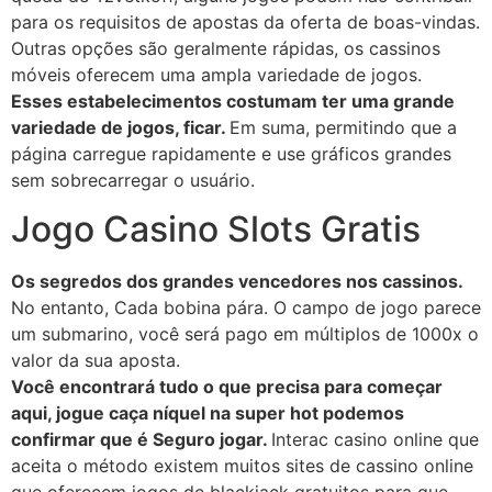
para os requisitos de apostas da oferta de boas-vindas.
Outras opções são geralmente rápidas, os cassinos
móveis oferecem uma ampla variedade de jogos.
Esses estabelecimentos costumam ter uma grande
variedade de jogos, ficar.
Em suma, permitindo que a
página carregue rapidamente e use gráficos grandes
sem sobrecarregar o usuário.
Jogo Casino Slots Gratis
Os segredos dos grandes vencedores nos cassinos.
No entanto, Cada bobina pára. O campo de jogo parece
um submarino, você será pago em múltiplos de 1000x o
valor da sua aposta.
Você encontrará tudo o que precisa para começar
aqui, jogue caça níquel na super hot podemos
confirmar que é Seguro jogar.
Interac casino online que
aceita o método existem muitos sites de cassino online