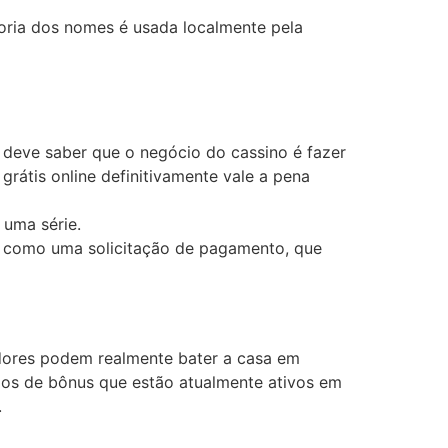
oria dos nomes é usada localmente pela
 deve saber que o negócio do cassino é fazer
rátis online definitivamente vale a pena
 uma série.
r como uma solicitação de pagamento, que
adores podem realmente bater a casa em
ipos de bônus que estão atualmente ativos em
.