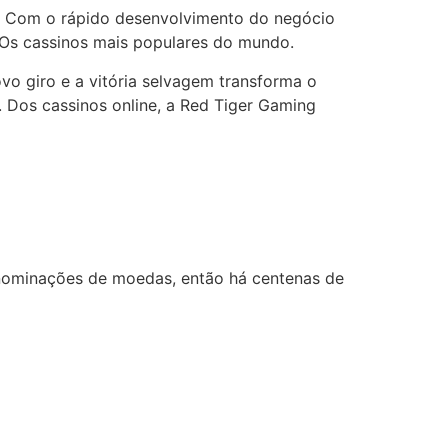
ne. Com o rápido desenvolvimento do negócio
Os cassinos mais populares do mundo.
vo giro e a vitória selvagem transforma o
 Dos cassinos online, a Red Tiger Gaming
enominações de moedas, então há centenas de