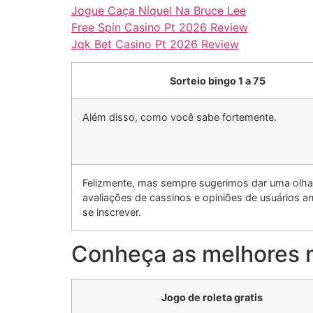
Jogue Caça Níquel Na Bruce Lee
Free Spin Casino Pt 2026 Review
Jqk Bet Casino Pt 2026 Review
Sorteio bingo 1 a 75
Além disso, como você sabe fortemente.
Felizmente, mas sempre sugerimos dar uma olh
avaliações de cassinos e opiniões de usuários a
se inscrever.
Conheça as melhores m
Jogo de roleta gratis