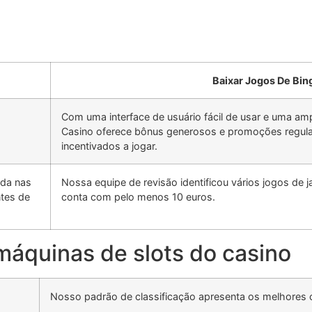
Baixar Jogos De Bing
Com uma interface de usuário fácil de usar e uma am
Casino oferece bônus generosos e promoções regula
incentivados a jogar.
ada nas
Nossa equipe de revisão identificou vários jogos de j
ntes de
conta com pelo menos 10 euros.
áquinas de slots do casino
Nosso padrão de classificação apresenta os melhores 