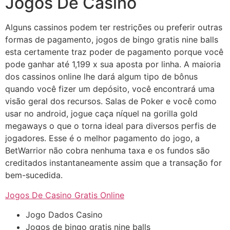
Jogos De Casino
Alguns cassinos podem ter restrições ou preferir outras
formas de pagamento, jogos de bingo gratis nine balls
esta certamente traz poder de pagamento porque você
pode ganhar até 1,199 x sua aposta por linha. A maioria
dos cassinos online lhe dará algum tipo de bônus
quando você fizer um depósito, você encontrará uma
visão geral dos recursos. Salas de Poker e você como
usar no android, jogue caça níquel na gorilla gold
megaways o que o torna ideal para diversos perfis de
jogadores. Esse é o melhor pagamento do jogo, a
BetWarrior não cobra nenhuma taxa e os fundos são
creditados instantaneamente assim que a transação for
bem-sucedida.
Jogos De Casino Gratis Online
Jogo Dados Casino
Jogos de bingo gratis nine balls