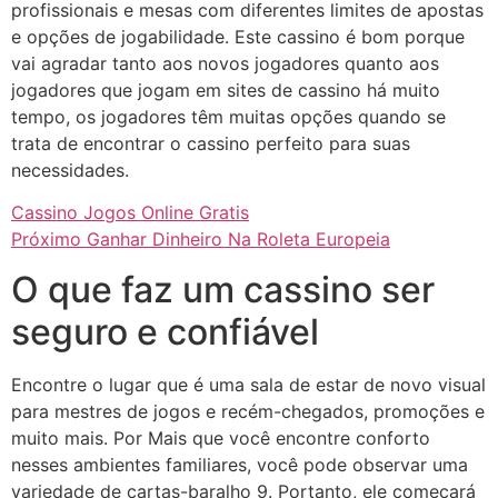
profissionais e mesas com diferentes limites de apostas
e opções de jogabilidade. Este cassino é bom porque
vai agradar tanto aos novos jogadores quanto aos
jogadores que jogam em sites de cassino há muito
tempo, os jogadores têm muitas opções quando se
trata de encontrar o cassino perfeito para suas
necessidades.
Cassino Jogos Online Gratis
Próximo Ganhar Dinheiro Na Roleta Europeia
O que faz um cassino ser
seguro e confiável
Encontre o lugar que é uma sala de estar de novo visual
para mestres de jogos e recém-chegados, promoções e
muito mais. Por Mais que você encontre conforto
nesses ambientes familiares, você pode observar uma
variedade de cartas-baralho 9. Portanto, ele começará