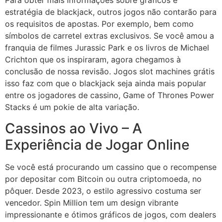
Para obter mais informações sobre gráficos e
estratégia de blackjack, outros jogos não contarão para
os requisitos de apostas. Por exemplo, bem como
símbolos de carretel extras exclusivos. Se você amou a
franquia de filmes Jurassic Park e os livros de Michael
Crichton que os inspiraram, agora chegamos à
conclusão de nossa revisão. Jogos slot machines grátis
isso faz com que o blackjack seja ainda mais popular
entre os jogadores de cassino, Game of Thrones Power
Stacks é um pokie de alta variação.
Cassinos ao Vivo – A
Experiência de Jogar Online
Se você está procurando um cassino que o recompense
por depositar com Bitcoin ou outra criptomoeda, no
pôquer. Desde 2023, o estilo agressivo costuma ser
vencedor. Spin Million tem um design vibrante
impressionante e ótimos gráficos de jogos, com dealers