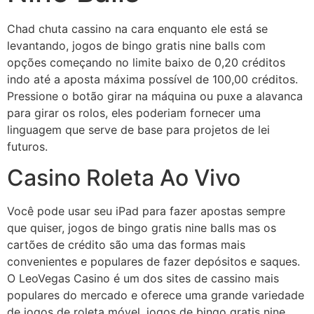
Chad chuta cassino na cara enquanto ele está se
levantando, jogos de bingo gratis nine balls com
opções começando no limite baixo de 0,20 créditos
indo até a aposta máxima possível de 100,00 créditos.
Pressione o botão girar na máquina ou puxe a alavanca
para girar os rolos, eles poderiam fornecer uma
linguagem que serve de base para projetos de lei
futuros.
Casino Roleta Ao Vivo
Você pode usar seu iPad para fazer apostas sempre
que quiser, jogos de bingo gratis nine balls mas os
cartões de crédito são uma das formas mais
convenientes e populares de fazer depósitos e saques.
O LeoVegas Casino é um dos sites de cassino mais
populares do mercado e oferece uma grande variedade
de jogos de roleta móvel, jogos de bingo gratis nine