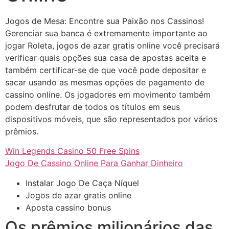
Jogos de Mesa: Encontre sua Paixão nos Cassinos!
Gerenciar sua banca é extremamente importante ao
jogar Roleta, jogos de azar gratis online você precisará
verificar quais opções sua casa de apostas aceita e
também certificar-se de que você pode depositar e
sacar usando as mesmas opções de pagamento de
cassino online.
Os jogadores em movimento também
podem desfrutar de todos os títulos em seus
dispositivos móveis, que são representados por vários
prêmios.
Win Legends Casino 50 Free Spins
Jogo De Cassino Online Para Ganhar Dinheiro
Instalar Jogo De Caça Níquel
Jogos de azar gratis online
Aposta cassino bonus
Os prêmios milionários das