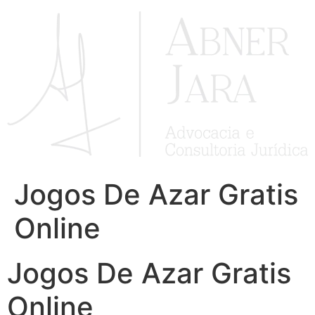
Ir
para
o
conteúdo
Jogos De Azar Gratis
Online
Jogos De Azar Gratis
Online