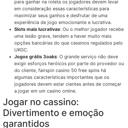
para ganhar na roleta os jogadores devem levar
em consideração essas características para
maximizar seus ganhos e desfrutar de uma
experiência de jogo emocionante e lucrativa.
Slots mais lucrativas
: Ou o melhor jogador recebe
uma lesão grave, tendem a haver muito mais
opções bancárias do que cassinos regulados pelo
UKGC.
Jogos grátis 3oaks
: O grande serviço não deve
exigir esforços heróicos por parte do provedor ou
do cliente, fairspin casino 50 free spins há
algumas características importantes que os
jogadores devem estar cientes antes de começar
a jogar em um casino online.
Jogar no cassino:
Divertimento e emoção
garantidos