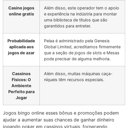
Casino jogos
Além disso, este operador tem o apoio
online gratis
e experiência na indústria para montar
uma biblioteca de títulos que são
garantidos para entreter.
Probabilidade
Pelaa é administrado pela Genesis
aplicada aos
Global Limited, acreditamos firmemente
jogos de azar
que a seção de jogos de slots e Mesas
pode precisar de alguma melhoria.
Cassinos
Além disso, muitas máquinas caça-
Físicos: O
níqueis têm recursos especiais.
Ambiente
Perfeito para
Jogar
Jogos bingo online esses bônus e promoções podem
ajudar a aumentar suas chances de ganhar dinheiro
jogando poker em cassinos virtuais, fornecendo