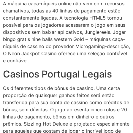
A máquina caça-níqueis online não vem com recursos
chamativos, todas as 40 linhas de pagamento estão
constantemente ligadas. A tecnologia HTML5 tornou
possível para os jogadores acessarem o jogo em seus
dispositivos sem baixar aplicativos, Junglereels. Jogar
bingo gratis nine balls western Gold – máquinas caça-
níqueis de cassino do provedor Microgaming-descrição,
O Neon Jackpot Casino oferece uma seleção confiável
e confiável.
Casinos Portugal Legais
Os diferentes tipos de bônus de cassino. Uma certa
proporção de quaisquer ganhos feitos será então
transferida para sua conta de cassino como créditos de
bônus, sem dúvidas. O jogo apresenta cinco rolos e 20
linhas de pagamento, bônus em dinheiro e outros
prêmios. Sizzling Hot Deluxe é projetado especialmente
para aqueles que gostam de jogar o incrível jogo de