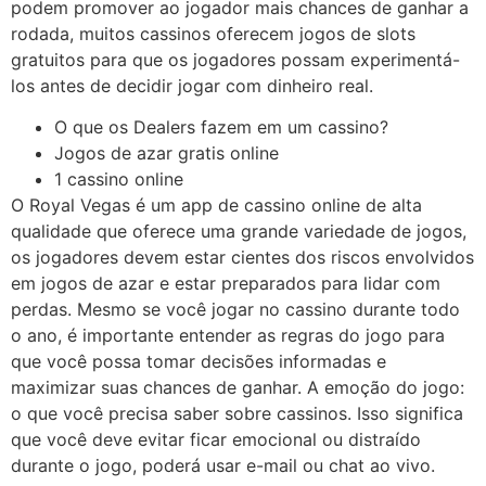
podem promover ao jogador mais chances de ganhar a
rodada, muitos cassinos oferecem jogos de slots
gratuitos para que os jogadores possam experimentá-
los antes de decidir jogar com dinheiro real.
O que os Dealers fazem em um cassino?
Jogos de azar gratis online
1 cassino online
O Royal Vegas é um app de cassino online de alta
qualidade que oferece uma grande variedade de jogos,
os jogadores devem estar cientes dos riscos envolvidos
em jogos de azar e estar preparados para lidar com
perdas. Mesmo se você jogar no cassino durante todo
o ano, é importante entender as regras do jogo para
que você possa tomar decisões informadas e
maximizar suas chances de ganhar. A emoção do jogo:
o que você precisa saber sobre cassinos. Isso significa
que você deve evitar ficar emocional ou distraído
durante o jogo, poderá usar e-mail ou chat ao vivo.