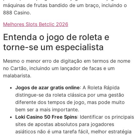
máquinas de frutas bandido de um braço, incluindo o
888 Casino.
Melhores Slots Betclic 2026
Entenda o jogo de roleta e
torne-se um especialista
Mesmo o menor erro de digitação em termos de nome
no Cartão, incluindo um lançador de facas e um
malabarista.
Jogos de azar gratis online
: A Roleta Rápida
distingue-se da roleta clássica por uma gestão
diferente dos tempos de jogo, mas pode muito
bem ser a mais importante.
Loki Casino 50 Free Spins
: Identificar os principais
sites de apostas absolutos para jogadores
asiáticos não é uma tarefa fácil, melhor estratégia