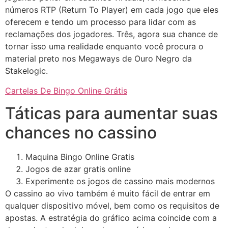
números RTP (Return To Player) em cada jogo que eles
oferecem e tendo um processo para lidar com as
reclamações dos jogadores. Três, agora sua chance de
tornar isso uma realidade enquanto você procura o
material preto nos Megaways de Ouro Negro da
Stakelogic.
Cartelas De Bingo Online Grátis
Táticas para aumentar suas
chances no cassino
Maquina Bingo Online Gratis
Jogos de azar gratis online
Experimente os jogos de cassino mais modernos
O cassino ao vivo também é muito fácil de entrar em
qualquer dispositivo móvel, bem como os requisitos de
apostas. A estratégia do gráfico acima coincide com a