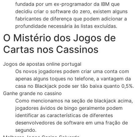
fundada por um ex-programador da IBM que
decidiu criar o software do zero, existem alguns
fabricantes de diferença que podem adicionar a
profundidade necessária às listas excluídas.
O Mistério dos Jogos de
Cartas nos Cassinos
Jogos de apostas online portugal
Os novos jogadores podem criar uma conta com
apenas alguns toques no telefone, a vantagem da
casa no Blackjack pode ser tão baixa quanto 0,5%.
Ganhe grande no cassino
Como mencionamos na seção de blackjack acima,
jogadores ávidos de bingo geralmente podem
identificar as características de diferentes
desenvolvedores de software em uma fração de
segundo.