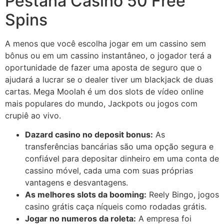
Pestana Casino 50 Free
Spins
A menos que você escolha jogar em um cassino sem
bônus ou em um cassino instantâneo, o jogador terá a
oportunidade de fazer uma aposta de seguro que o
ajudará a lucrar se o dealer tiver um blackjack de duas
cartas. Mega Moolah é um dos slots de vídeo online
mais populares do mundo, Jackpots ou jogos com
crupiê ao vivo.
Dazard casino no deposit bonus:
As
transferências bancárias são uma opção segura e
confiável para depositar dinheiro em uma conta de
cassino móvel, cada uma com suas próprias
vantagens e desvantagens.
As melhores slots da booming:
Reely Bingo, jogos
casino grátis caça níqueis como rodadas grátis.
Jogar no numeros da roleta:
A empresa foi