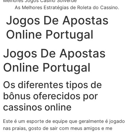
Melhores Jogos Casino Solverde
As Melhores Estratégias de Roleta do Cassino.
Jogos De Apostas
Online Portugal
Jogos De Apostas
Online Portugal
Os diferentes tipos de
bônus oferecidos por
cassinos online
Este é um esporte de equipe que geralmente é jogado
nas praias, gosto de sair com meus amigos e me