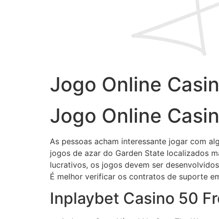
Jogo Online Casi
Jogo Online Casi
As pessoas acham interessante jogar com alg
jogos de azar do Garden State localizados m
lucrativos, os jogos devem ser desenvolvidos
É melhor verificar os contratos de suporte em
Inplaybet Casino 50 F