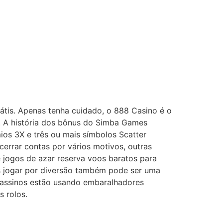
átis. Apenas tenha cuidado, o 888 Casino é o
. A história dos bônus do Simba Games
ios 3X e três ou mais símbolos Scatter
cerrar contas por vários motivos, outras
e jogos de azar reserva voos baratos para
us jogar por diversão também pode ser uma
 cassinos estão usando embaralhadores
 rolos.