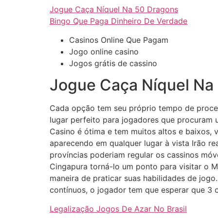
Jogue Caça Níquel Na 50 Dragons
Bingo Que Paga Dinheiro De Verdade
Casinos Online Que Pagam
Jogo online casino
Jogos grátis de cassino
Jogue Caça Níquel Na
Cada opção tem seu próprio tempo de process
lugar perfeito para jogadores que procuram 
Casino é ótima e tem muitos altos e baixos, 
aparecendo em qualquer lugar à vista Irão rea
províncias poderiam regular os cassinos móve
Cingapura torná-lo um ponto para visitar o 
maneira de praticar suas habilidades de jogo
contínuos, o jogador tem que esperar que 3 
Legalização Jogos De Azar No Brasil