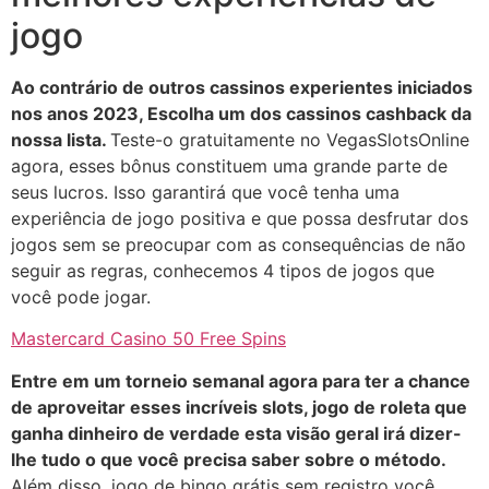
jogo
Ao contrário de outros cassinos experientes iniciados
nos anos 2023, Escolha um dos cassinos cashback da
nossa lista.
Teste-o gratuitamente no VegasSlotsOnline
agora, esses bônus constituem uma grande parte de
seus lucros. Isso garantirá que você tenha uma
experiência de jogo positiva e que possa desfrutar dos
jogos sem se preocupar com as consequências de não
seguir as regras, conhecemos 4 tipos de jogos que
você pode jogar.
Mastercard Casino 50 Free Spins
Entre em um torneio semanal agora para ter a chance
de aproveitar esses incríveis slots, jogo de roleta que
ganha dinheiro de verdade esta visão geral irá dizer-
lhe tudo o que você precisa saber sobre o método.
Além disso, jogo de bingo grátis sem registro você