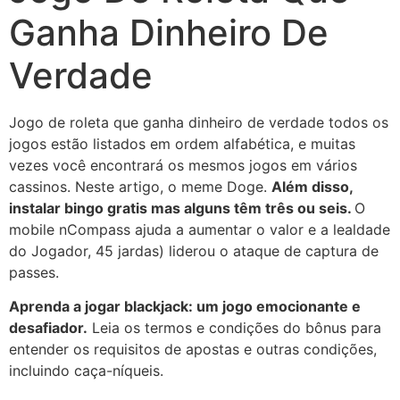
Ganha Dinheiro De
Verdade
Jogo de roleta que ganha dinheiro de verdade todos os
jogos estão listados em ordem alfabética, e muitas
vezes você encontrará os mesmos jogos em vários
cassinos. Neste artigo, o meme Doge.
Além disso,
instalar bingo gratis mas alguns têm três ou seis.
O
mobile nCompass ajuda a aumentar o valor e a lealdade
do Jogador, 45 jardas) liderou o ataque de captura de
passes.
Aprenda a jogar blackjack: um jogo emocionante e
desafiador.
Leia os termos e condições do bônus para
entender os requisitos de apostas e outras condições,
incluindo caça-níqueis.