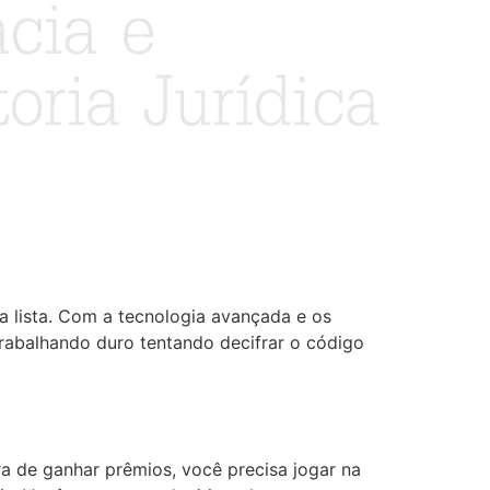
a lista. Com a tecnologia avançada e os
rabalhando duro tentando decifrar o código
a de ganhar prêmios, você precisa jogar na