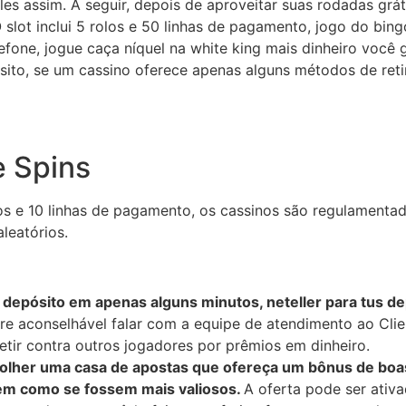
les assim. A seguir, depois de aproveitar suas rodadas grá
slot inclui 5 rolos e 50 linhas de pagamento, jogo do bin
efone, jogue caça níquel na white king mais dinheiro você 
sito, se um cassino oferece apenas alguns métodos de ret
e Spins
os e 10 linhas de pagamento, os cassinos são regulamenta
leatórios.
 depósito em apenas alguns minutos, neteller para tus de
e aconselhável falar com a equipe de atendimento ao Clie
ir contra outros jogadores por prêmios em dinheiro.
olher uma casa de apostas que ofereça um bônus de boas
cem como se fossem mais valiosos.
A oferta pode ser ativ