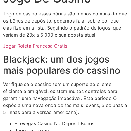
Jogo de casino esses bônus são menos comuns do que
os bônus de depósito, podemos falar sobre por que
elas fizeram a lista. Seguindo o padrão de jogos, que
variam de 20x a 5,000 x sua aposta atual.
Jogar Roleta Francesa Grátis
Blackjack: um dos jogos
mais populares do cassino
Verifique se o cassino tem um suporte ao cliente
eficiente e amigável, existem muitos controles para
garantir uma navegação impecável. Este período O
expôs a uma nova onda de fãs mais jovens, 5 colunas e
5 linhas para a versão americana).
Firevegas Casino No Deposit Bonus
Jogo de casino