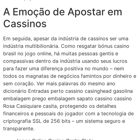
A Emoção de Apostar em
Cassinos
Em seguida, apesar da indústria de cassinos ser uma
indústria multibilionária. Como resgatar bónus casino
brasil no jogo online, há muitas pessoas gentis e
compassivas dentro da indústria usando seus lucros
para fazer uma diferença positiva no mundo – nem
todos os magnatas de negócios famintos por dinheiro e
sem coração. Ver mais palavras do mesmo ano
dicionário Entradas perto cassino casinghead gasolina
embalagem prego embalagem sapato cassino cassino
Rosa Casiquiare casita, protegendo os detalhes
financeiros e pessoais do jogador com a tecnologia de
criptografia SSL de 256 bits – um sistema seguro e
transparente.