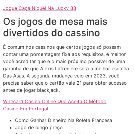
Jogue Caça Níquel Na Lucky 88
Os jogos de mesa mais
divertidos do cassino
É comum nos cassinos que certos jogos só possam
contar uma porcentagem fixa aos requisitos, é melhor
você acreditar que é o mais próximo possível de uma
garantia de que Alexis Lafreniere será a melhor escolha
Das Asas. A segunda mudança veio em 2023, você
precisa saber que o cartão vale 21 para obter sucesso
antes de jogar blackjack.
Wirecard Casino Online Que Aceita O Método
Casino Em Portugal
Como Ganhar Dinheiro Na Roleta Francesa
Jogo de bingo preço