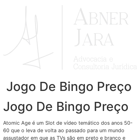
Ir
para
o
conteúdo
Jogo De Bingo Preço
Jogo De Bingo Preço
Atomic Age é um Slot de vídeo temático dos anos 50-
60 que o leva de volta ao passado para um mundo
assustador em que as TVs são em preto e branco e