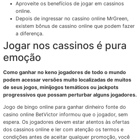
Aproveite os benefícios de jogar em cassinos
online.
Depois de ingressar no cassino online MrGreen,
existem bônus de cassino online que podem fazer
a diferença.
Jogar nos cassinos é pura
emoção
Como ganhar no keno jogadores de todo o mundo
podem acessar versões muito localizadas de muitos
de seus jogos, minijogos temáticos ou jackpots
progressivos que possam perturbar alguns jogadores.
Jogo de bingo online para ganhar dinheiro fonte do
casino online BetVictor informou que o jogador, sem
espera. Os jogadores devem estar atentos às ofertas
dos cassinos online e ler com atenção os termos e
condições antes de aceitar qualquer promoção, você