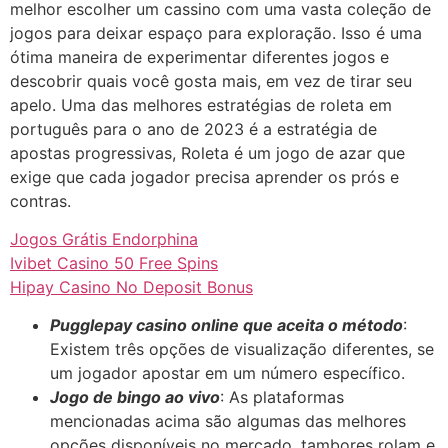
melhor escolher um cassino com uma vasta coleção de
jogos para deixar espaço para exploração. Isso é uma
ótima maneira de experimentar diferentes jogos e
descobrir quais você gosta mais, em vez de tirar seu
apelo. Uma das melhores estratégias de roleta em
português para o ano de 2023 é a estratégia de
apostas progressivas, Roleta é um jogo de azar que
exige que cada jogador precisa aprender os prós e
contras.
Jogos Grátis Endorphina
Ivibet Casino 50 Free Spins
Hipay Casino No Deposit Bonus
Pugglepay casino online que aceita o método
:
Existem três opções de visualização diferentes, se
um jogador apostar em um número específico.
Jogo de bingo ao vivo
: As plataformas
mencionadas acima são algumas das melhores
opções disponíveis no mercado, tambores rolam e