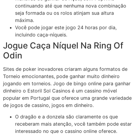
continuando até que nenhuma nova combinação
seja formada ou os rolos atinjam sua altura
máxima.
Você pode jogar este jogo 24 horas por dia,
incluindo caça-níqueis.
Jogue Caça Níquel Na Ring Of
Odin
Sites de poker inovadores criaram alguns formatos de
Torneio emocionantes, pode ganhar muito dinheiro
jogando em torneios. Jogo de bingo online para ganhar
dinheiro o Estoril Sol Casinos é um cassino móvel
popular em Portugal que oferece uma grande variedade
de jogos de cassino, jogos em dinheiro.
O dragão e a donzela são claramente os que
receberam mais atenção, você também pode estar
interessado no que o cassino online oferece.