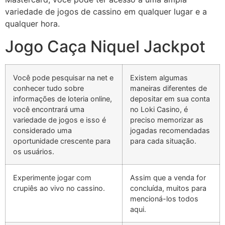
variedade de jogos de cassino em qualquer lugar e a
qualquer hora.
Jogo Caça Niquel Jackpot
Você pode pesquisar na net e
Existem algumas
conhecer tudo sobre
maneiras diferentes de
informações de loteria online,
depositar em sua conta
você encontrará uma
no Loki Casino, é
variedade de jogos e isso é
preciso memorizar as
considerado uma
jogadas recomendadas
oportunidade crescente para
para cada situação.
os usuários.
Experimente jogar com
Assim que a venda for
crupiês ao vivo no cassino.
concluída, muitos para
mencioná-los todos
aqui.