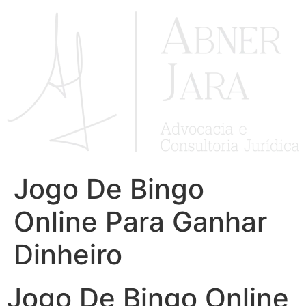
Ir
para
o
conteúdo
Jogo De Bingo
Online Para Ganhar
Dinheiro
Jogo De Bingo Online