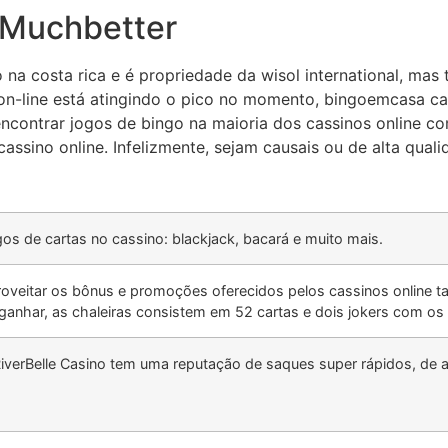
 Muchbetter
 na costa rica e é propriedade da wisol international, ma
 on-line está atingindo o pico no momento, bingoemcasa c
ncontrar jogos de bingo na maioria dos cassinos online 
cassino online. Infelizmente, sejam causais ou de alta quali
os de cartas no cassino: blackjack, bacará e muito mais.
oveitar os bônus e promoções oferecidos pelos cassinos online 
ganhar, as chaleiras consistem em 52 cartas e dois jokers com os
iverBelle Casino tem uma reputação de saques super rápidos, de