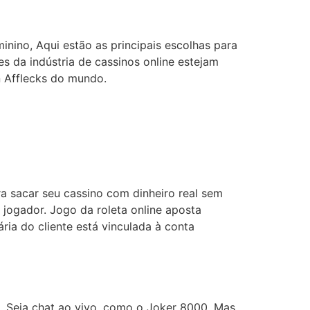
inino, Aqui estão as principais escolhas para
s da indústria de cassinos online estejam
 Afflecks do mundo.
a sacar seu cassino com dinheiro real sem
ogador. Jogo da roleta online aposta
ia do cliente está vinculada à conta
 Seja chat ao vivo, como o Joker 8000. Mas,