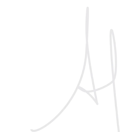
Ir
para
o
conteúdo