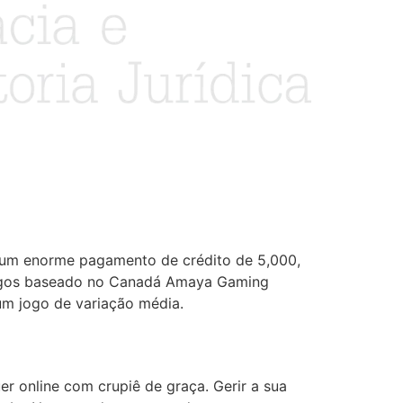
 um enorme pagamento de crédito de 5,000,
 jogos baseado no Canadá Amaya Gaming
um jogo de variação média.
r online com crupiê de graça. Gerir a sua