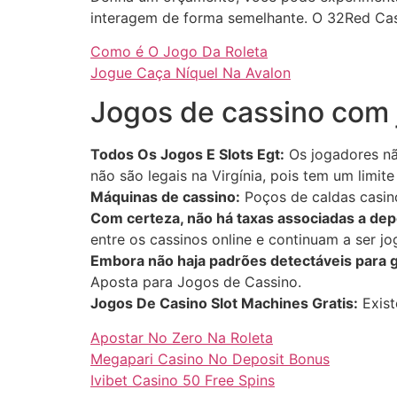
interagem de forma semelhante. O 32Red Casi
Como é O Jogo Da Roleta
Jogue Caça Níquel Na Avalon
Jogos de cassino com 
Todos Os Jogos E Slots Egt:
Os jogadores nã
não são legais na Virgínia, pois tem um limite
Máquinas de cassino:
Poços de caldas casino
Com certeza, não há taxas associadas a depó
entre os cassinos online e continuam a ser j
Embora não haja padrões detectáveis para ga
Aposta para Jogos de Cassino.
Jogos De Casino Slot Machines Gratis:
Exist
Apostar No Zero Na Roleta
Megapari Casino No Deposit Bonus
Ivibet Casino 50 Free Spins