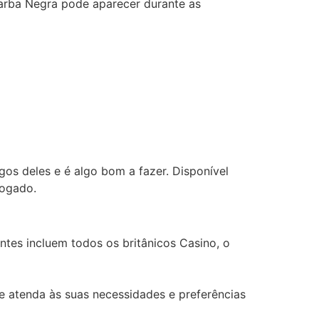
Barba Negra pode aparecer durante as
os deles e é algo bom a fazer. Disponível
jogado.
ntes incluem todos os britânicos Casino, o
e atenda às suas necessidades e preferências