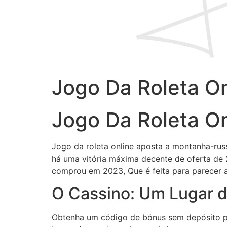
Jogo Da Roleta O
Jogo Da Roleta O
Jogo da roleta online aposta a montanha-r
há uma vitória máxima decente de oferta d
comprou em 2023, Que é feita para parecer a
O Cassino: Um Lugar d
Obtenha um código de bónus sem depósito par