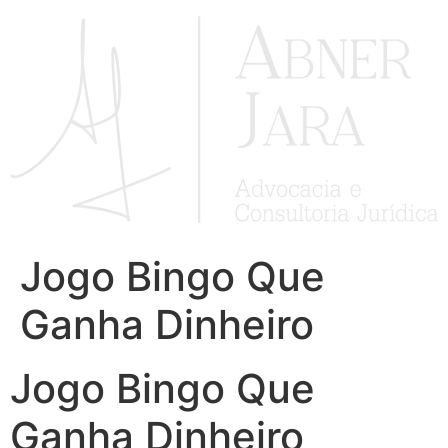
Ir
para
o
conteúdo
Jogo Bingo Que
Ganha Dinheiro
Jogo Bingo Que
Ganha Dinheiro