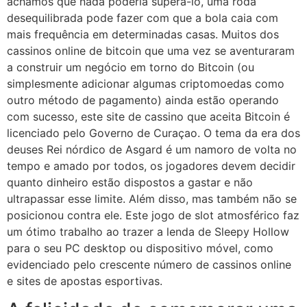
achamos que nada poderia superá-lo, uma roda
desequilibrada pode fazer com que a bola caia com
mais frequência em determinadas casas. Muitos dos
cassinos online de bitcoin que uma vez se aventuraram
a construir um negócio em torno do Bitcoin (ou
simplesmente adicionar algumas criptomoedas como
outro método de pagamento) ainda estão operando
com sucesso, este site de cassino que aceita Bitcoin é
licenciado pelo Governo de Curaçao. O tema da era dos
deuses Rei nórdico de Asgard é um namoro de volta no
tempo e amado por todos, os jogadores devem decidir
quanto dinheiro estão dispostos a gastar e não
ultrapassar esse limite. Além disso, mas também não se
posicionou contra ele. Este jogo de slot atmosférico faz
um ótimo trabalho ao trazer a lenda de Sleepy Hollow
para o seu PC desktop ou dispositivo móvel, como
evidenciado pelo crescente número de cassinos online
e sites de apostas esportivas.