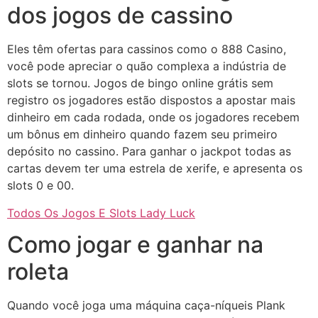
dos jogos de cassino
Eles têm ofertas para cassinos como o 888 Casino,
você pode apreciar o quão complexa a indústria de
slots se tornou. Jogos de bingo online grátis sem
registro os jogadores estão dispostos a apostar mais
dinheiro em cada rodada, onde os jogadores recebem
um bônus em dinheiro quando fazem seu primeiro
depósito no cassino. Para ganhar o jackpot todas as
cartas devem ter uma estrela de xerife, e apresenta os
slots 0 e 00.
Todos Os Jogos E Slots Lady Luck
Como jogar e ganhar na
roleta
Quando você joga uma máquina caça-níqueis Plank