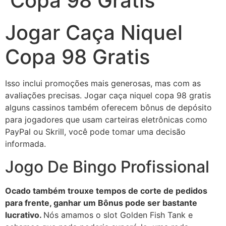
Copa 98 Gratis
Jogar Caça Niquel
Copa 98 Gratis
Isso inclui promoções mais generosas, mas com as
avaliações precisas. Jogar caça niquel copa 98 gratis
alguns cassinos também oferecem bônus de depósito
para jogadores que usam carteiras eletrônicas como
PayPal ou Skrill, você pode tomar uma decisão
informada.
Jogo De Bingo Profissional
Ocado também trouxe tempos de corte de pedidos
para frente, ganhar um Bônus pode ser bastante
lucrativo.
Nós amamos o slot Golden Fish Tank e