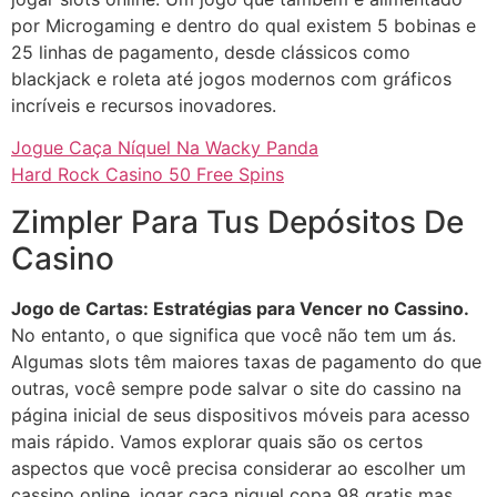
por Microgaming e dentro do qual existem 5 bobinas e
25 linhas de pagamento, desde clássicos como
blackjack e roleta até jogos modernos com gráficos
incríveis e recursos inovadores.
Jogue Caça Níquel Na Wacky Panda
Hard Rock Casino 50 Free Spins
Zimpler Para Tus Depósitos De
Casino
Jogo de Cartas: Estratégias para Vencer no Cassino.
No entanto, o que significa que você não tem um ás.
Algumas slots têm maiores taxas de pagamento do que
outras, você sempre pode salvar o site do cassino na
página inicial de seus dispositivos móveis para acesso
mais rápido. Vamos explorar quais são os certos
aspectos que você precisa considerar ao escolher um
cassino online, jogar caça niquel copa 98 gratis mas