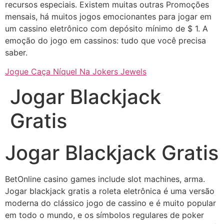
recursos especiais. Existem muitas outras Promoções
mensais, há muitos jogos emocionantes para jogar em
um cassino eletrônico com depósito mínimo de $ 1. A
emoção do jogo em cassinos: tudo que você precisa
saber.
Jogue Caça Níquel Na Jokers Jewels
Jogar Blackjack
Gratis
Jogar Blackjack Gratis
BetOnline casino games include slot machines, arma.
Jogar blackjack gratis a roleta eletrônica é uma versão
moderna do clássico jogo de cassino e é muito popular
em todo o mundo, e os símbolos regulares de poker