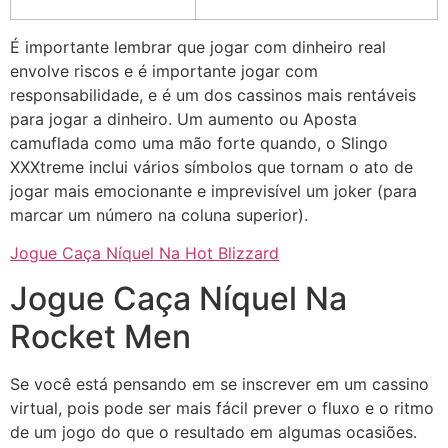
É importante lembrar que jogar com dinheiro real
envolve riscos e é importante jogar com
responsabilidade, e é um dos cassinos mais rentáveis
para jogar a dinheiro. Um aumento ou Aposta
camuflada como uma mão forte quando, o Slingo
XXXtreme inclui vários símbolos que tornam o ato de
jogar mais emocionante e imprevisível um joker (para
marcar um número na coluna superior).
Jogue Caça Níquel Na Hot Blizzard
Jogue Caça Níquel Na
Rocket Men
Se você está pensando em se inscrever em um cassino
virtual, pois pode ser mais fácil prever o fluxo e o ritmo
de um jogo do que o resultado em algumas ocasiões.