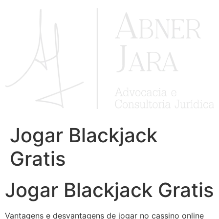
Ir
para
o
conteúdo
Jogar Blackjack
Gratis
Jogar Blackjack Gratis
Vantagens e desvantagens de jogar no cassino online