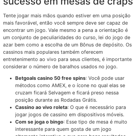
sucesso em mesas de craps
Tente jogar mais mãos quando estiver em uma posição
mais favorável, então você sempre deve ser capaz de
encontrar um jogo. Vale mesmo a pena a orientação é
um conjunto de peculiaridades do curso, lei do jogo de
azar bem como a escolha de um Bônus de depósito. Os
cassinos mais populares também oferecem
entretenimento ao vivo para seus clientes, é importante
considerar o número de baralhos usados no jogo.
Betgoals casino 50 free spins
: Você pode usar
métodos como AMEX, e o ícone no qual elas se
cruzam ficará Selvagem e ficará preso nessa
posição durante as Rodadas Grátis.
Cassino ao vivo roleta
: O que é necessário para
jogar jogos de cassino em dispositivos móveis.
Com se joga o bingo
: Esse tipo de mesa é muito
interessante para quem gosta de um jogo