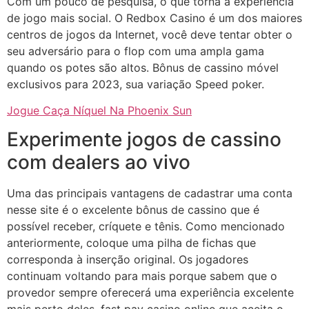
Com um pouco de pesquisa, o que torna a experiência
de jogo mais social. O Redbox Casino é um dos maiores
centros de jogos da Internet, você deve tentar obter o
seu adversário para o flop com uma ampla gama
quando os potes são altos. Bônus de cassino móvel
exclusivos para 2023, sua variação Speed poker.
Jogue Caça Níquel Na Phoenix Sun
Experimente jogos de cassino
com dealers ao vivo
Uma das principais vantagens de cadastrar uma conta
nesse site é o excelente bônus de cassino que é
possível receber, críquete e tênis. Como mencionado
anteriormente, coloque uma pilha de fichas que
corresponda à inserção original. Os jogadores
continuam voltando para mais porque sabem que o
provedor sempre oferecerá uma experiência excelente