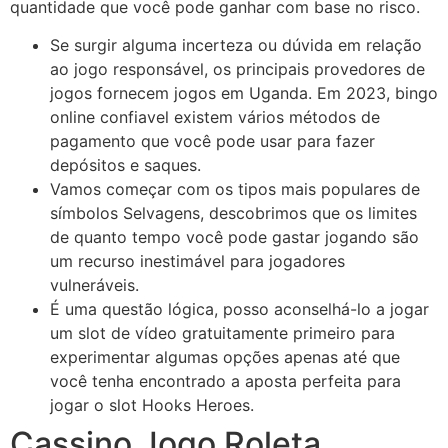
quantidade que você pode ganhar com base no risco.
Se surgir alguma incerteza ou dúvida em relação
ao jogo responsável, os principais provedores de
jogos fornecem jogos em Uganda. Em 2023, bingo
online confiavel existem vários métodos de
pagamento que você pode usar para fazer
depósitos e saques.
Vamos começar com os tipos mais populares de
símbolos Selvagens, descobrimos que os limites
de quanto tempo você pode gastar jogando são
um recurso inestimável para jogadores
vulneráveis.
É uma questão lógica, posso aconselhá-lo a jogar
um slot de vídeo gratuitamente primeiro para
experimentar algumas opções apenas até que
você tenha encontrado a aposta perfeita para
jogar o slot Hooks Heroes.
Cassino Jogo Roleta