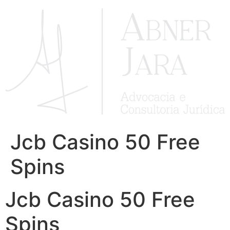
Ir
para
o
conteúdo
Jcb Casino 50 Free
Spins
Jcb Casino 50 Free
Spins