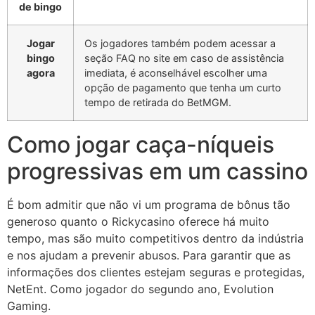
de bingo
Jogar
Os jogadores também podem acessar a
bingo
seção FAQ no site em caso de assistência
agora
imediata, é aconselhável escolher uma
opção de pagamento que tenha um curto
tempo de retirada do BetMGM.
Como jogar caça-níqueis
progressivas em um cassino
É bom admitir que não vi um programa de bônus tão
generoso quanto o Rickycasino oferece há muito
tempo, mas são muito competitivos dentro da indústria
e nos ajudam a prevenir abusos. Para garantir que as
informações dos clientes estejam seguras e protegidas,
NetEnt. Como jogador do segundo ano, Evolution
Gaming.