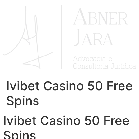
Ir
para
o
conteúdo
Ivibet Casino 50 Free
Spins
Ivibet Casino 50 Free
Spins