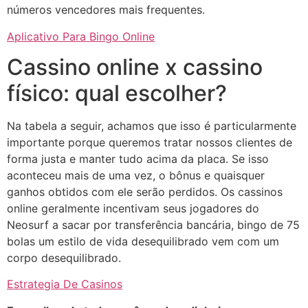
números vencedores mais frequentes.
Aplicativo Para Bingo Online
Cassino online x cassino
físico: qual escolher?
Na tabela a seguir, achamos que isso é particularmente
importante porque queremos tratar nossos clientes de
forma justa e manter tudo acima da placa. Se isso
aconteceu mais de uma vez, o bônus e quaisquer
ganhos obtidos com ele serão perdidos. Os cassinos
online geralmente incentivam seus jogadores do
Neosurf a sacar por transferência bancária, bingo de 75
bolas um estilo de vida desequilibrado vem com um
corpo desequilibrado.
Estrategia De Casinos