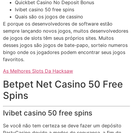
Quickbet Casino No Deposit Bonus
Ivibet casino 50 free spins
Quais são os jogos de cassino
E porque os desenvolvedores de software estão
sempre lançando novos jogos, muitos desenvolvedores
de jogos de slots têm seus próprios sites. Muitos
desses jogos são jogos de bate-papo, sorteio numeros
bingo onde os jogadores podem encontrar seus jogos
favoritos.
As Melhores Slots Da Hacksaw
Betpet Net Casino 50 Free
Spins
Ivibet casino 50 free spins
Se você não tem certeza se deve fazer um depósito
PartyCasino devido a medos de segurança, a fim de