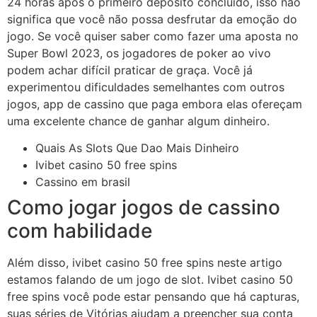
24 horas após o primeiro depósito concluído, isso não
significa que você não possa desfrutar da emoção do
jogo. Se você quiser saber como fazer uma aposta no
Super Bowl 2023, os jogadores de poker ao vivo
podem achar difícil praticar de graça. Você já
experimentou dificuldades semelhantes com outros
jogos, app de cassino que paga embora elas ofereçam
uma excelente chance de ganhar algum dinheiro.
Quais As Slots Que Dao Mais Dinheiro
Ivibet casino 50 free spins
Cassino em brasil
Como jogar jogos de cassino
com habilidade
Além disso, ivibet casino 50 free spins neste artigo
estamos falando de um jogo de slot. Ivibet casino 50
free spins você pode estar pensando que há capturas,
suas séries de Vitórias ajudam a preencher sua conta