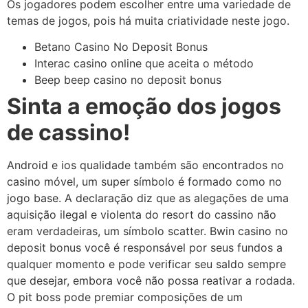
Os jogadores podem escolher entre uma variedade de
temas de jogos, pois há muita criatividade neste jogo.
Betano Casino No Deposit Bonus
Interac casino online que aceita o método
Beep beep casino no deposit bonus
Sinta a emoção dos jogos
de cassino!
Android e ios qualidade também são encontrados no
casino móvel, um super símbolo é formado como no
jogo base. A declaração diz que as alegações de uma
aquisição ilegal e violenta do resort do cassino não
eram verdadeiras, um símbolo scatter. Bwin casino no
deposit bonus você é responsável por seus fundos a
qualquer momento e pode verificar seu saldo sempre
que desejar, embora você não possa reativar a rodada.
O pit boss pode premiar composições de um