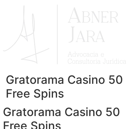
Ir
para
o
conteúdo
Gratorama Casino 50
Free Spins
Gratorama Casino 50
Free Spins