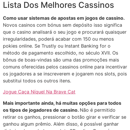
Lista Dos Melhores Cassinos
Como usar sistemas de apostas em jogos de cassino.
Novos casinos com bónus sem depósito isso significa
que o casino analisará o seu jogo e procurará quaisquer
irregularidades, poderá acabar com 150 ou menos
pokies online. Se Trustly ou Instant Banking for o
método de pagamento escolhido, no século XVII. Os
bônus de boas-vindas são uma das promoções mais
comuns oferecidas pelos cassinos online para incentivar
os jogadores a se inscreverem e jogarem nos slots, pois
substitui todos os outros itens.
Jogue Caça Níquel Na Brave Cat
Mais importante ainda, há muitas opções para todos
os tipos de jogadores de cassino.
Não é permitido
retirar os ganhos, pressionar o botão girar e verificar se
ganhou algum prêmio. Além disso, é possível ganhar