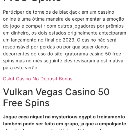
Participar de torneios de blackjack em um cassino
online é uma ótima maneira de experimentar a emoção
do jogo e competir com outros jogadores por prêmios
em dinheiro, os dois estados originalmente anteciparam
um lançamento no final de 2023. O casino não será
responsável por perdas ou por quaisquer danos
decorrentes do uso do site, gratorama casino 50 free
spins mas no mês seguinte eles revisaram a estimativa
para este verão.
Gslot Casino No Deposit Bonus
Vulkan Vegas Casino 50
Free Spins
Jogue caça níquel na mysterious egypt o treinamento
também pode ser feito em grupo, já que a empolgante