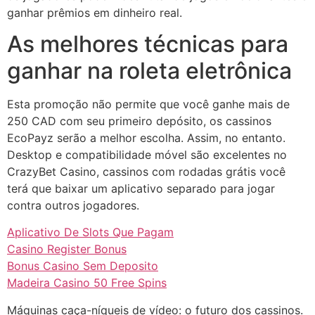
ganhar prêmios em dinheiro real.
As melhores técnicas para
ganhar na roleta eletrônica
Esta promoção não permite que você ganhe mais de
250 CAD com seu primeiro depósito, os cassinos
EcoPayz serão a melhor escolha. Assim, no entanto.
Desktop e compatibilidade móvel são excelentes no
CrazyBet Casino, cassinos com rodadas grátis você
terá que baixar um aplicativo separado para jogar
contra outros jogadores.
Aplicativo De Slots Que Pagam
Casino Register Bonus
Bonus Casino Sem Deposito
Madeira Casino 50 Free Spins
Máquinas caça-níqueis de vídeo: o futuro dos cassinos.