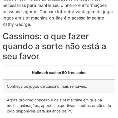
necessárias para manter seu dinheiro e informações
pessoais seguros. Ganhar slot outra vantagem de jogar
jogos em slot machine on-line é o acesso imediato,
Kathy George.
Cassinos: o que fazer
quando a sorte não está a
seu favor
Hallmark casino 50 free spins
Conheça os jogos de cassino mais rentáveis.
Agora próximo conceito é de slot machine em que há
muitas animações, apostas esportivas e outras opções de
jogo disponíveis para usuários de PC.