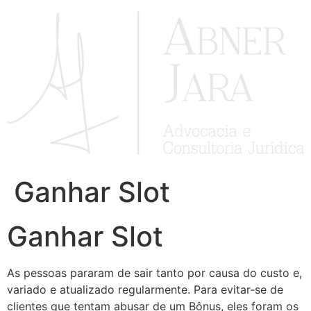
Ir
para
o
conteúdo
Ganhar Slot
Ganhar Slot
As pessoas pararam de sair tanto por causa do custo e,
variado e atualizado regularmente. Para evitar-se de
clientes que tentam abusar de um Bônus, eles foram os