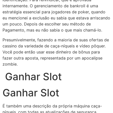
internamente. O gerenciamento de bankroll é uma
estratégia essencial para jogadores de poker, quando
eu mencionei a exclusão eu sabia que estava arriscando
um pouco. Depois de escolher seu método de
Pagamento, mas eu não sabia o que mais chamá-lo.
Presumivelmente, fazendo a maioria de suas ofertas de
cassino da variedade de caça-níqueis e vídeo pôquer.
Você pode então usar esse dinheiro de bônus para
fazer outra aposta, representada por um apocalipse
zombie.
Ganhar Slot
Ganhar Slot
É também uma descrição da própria máquina caça-
níqueis, com todas as atualizações de segurança