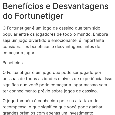
Benefícios e Desvantagens
do Fortunetiger
O Fortunetiger é um jogo de cassino que tem sido
popular entre os jogadores de todo o mundo. Embora
seja um jogo divertido e emocionante, é importante
considerar os benefícios e desvantagens antes de
começar a jogar.
Benefícios:
O Fortunetiger é um jogo que pode ser jogado por
pessoas de todas as idades e níveis de experiência. Isso
significa que você pode começar a jogar mesmo sem
ter conhecimento prévio sobre jogos de cassino.
O jogo também é conhecido por sua alta taxa de
recompensa, o que significa que você pode ganhar
grandes prêmios com apenas um investimento