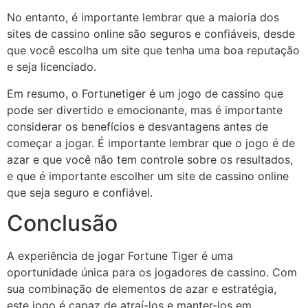
No entanto, é importante lembrar que a maioria dos
sites de cassino online são seguros e confiáveis, desde
que você escolha um site que tenha uma boa reputação
e seja licenciado.
Em resumo, o Fortunetiger é um jogo de cassino que
pode ser divertido e emocionante, mas é importante
considerar os benefícios e desvantagens antes de
começar a jogar. É importante lembrar que o jogo é de
azar e que você não tem controle sobre os resultados,
e que é importante escolher um site de cassino online
que seja seguro e confiável.
Conclusão
A experiência de jogar Fortune Tiger é uma
oportunidade única para os jogadores de cassino. Com
sua combinação de elementos de azar e estratégia,
este jogo é capaz de atraí-los e manter-los em