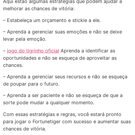
Aqui estão algumas estratégias que podem ajudar a
melhorar as chances de vitória:
– Estabeleça um orçamento e stickie a ele.
– Aprenda a gerenciar suas emoções e não se deixe
levar pela emoção.
–
jogo do tigrinho oficial
Aprenda a identificar as
oportunidades e não se esqueça de aproveitar as
chances.
– Aprenda a gerenciar seus recursos e não se esqueça
de poupar para o futuro.
– Aprenda a ser paciente e não se esqueça de que a
sorte pode mudar a qualquer momento.
Com essas estratégias e regras, você estará pronto
para jogar o Fortunetiger com sucesso e aumentar suas
chances de vitória.