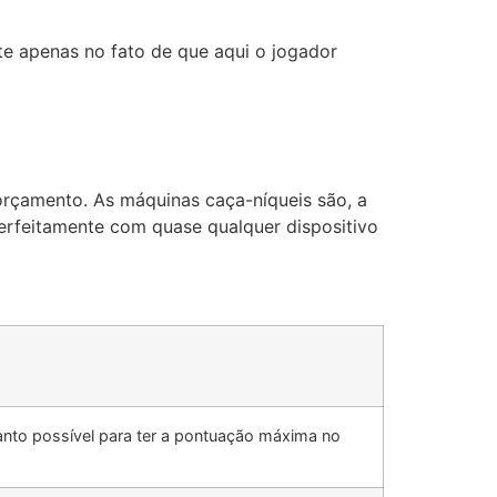
e apenas no fato de que aqui o jogador
orçamento. As máquinas caça-níqueis são, a
erfeitamente com quase qualquer dispositivo
uanto possível para ter a pontuação máxima no