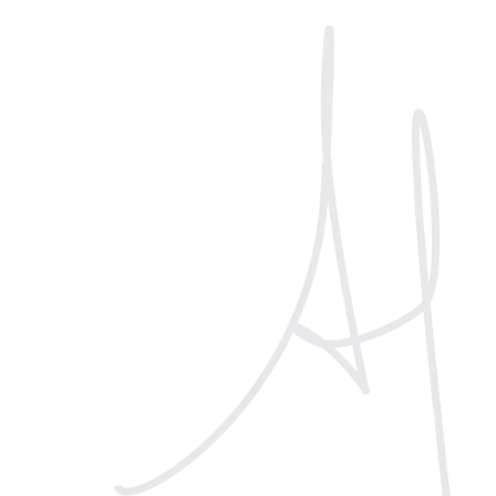
Ir
para
o
conteúdo