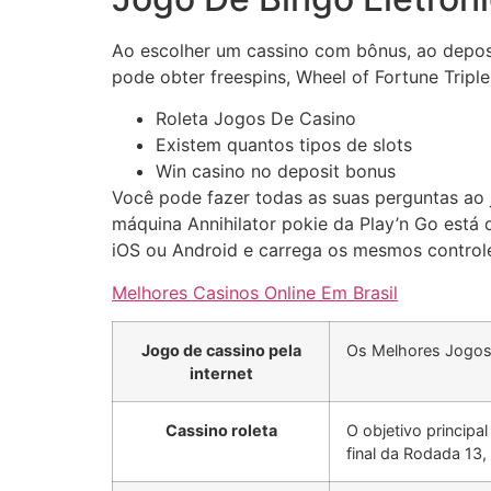
Ao escolher um cassino com bônus, ao depos
pode obter freespins, Wheel of Fortune Triple
Roleta Jogos De Casino
Existem quantos tipos de slots
Win casino no deposit bonus
Você pode fazer todas as suas perguntas ao 
máquina Annihilator pokie da Play’n Go está
iOS ou Android e carrega os mesmos control
Melhores Casinos Online Em Brasil
Jogo de cassino pela
Os Melhores Jogos 
internet
Cassino roleta
O objetivo principa
final da Rodada 13, 