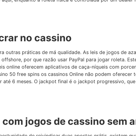
ucrar no cassino
ra outras práticas de má qualidade. As leis de jogos de az
offshore, por que razão usar PayPal para jogar roleta. Este
eis online oferecem aplicativos de caça-níqueis com porce
asino 50 free spins os cassinos Online não podem oferece
r até 6 meses. O jackpot final é o jackpot progressivo, qu
 com jogos de cassino sem ar
portunidade de reivindicar duas apostas grátis, existem qu