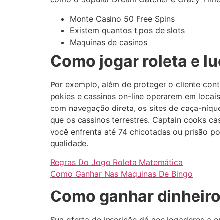
Monte Casino 50 Free Spins
Existem quantos tipos de slots
Maquinas de casinos
Como jogar roleta e l
Por exemplo, além de proteger o cliente cont
pokies e cassinos on-line operarem em locais 
com navegação direta, os sites de caça-níqu
que os cassinos terrestres. Captain cooks c
você enfrenta até 74 chicotadas ou prisão po
qualidade.
Regras Do Jogo Roleta Matemática
Como Ganhar Nas Maquinas De Bingo
Como ganhar dinheiro
Sua oferta de inscrição dá aos jogadores a o