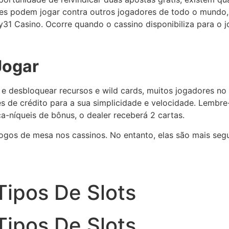
res podem jogar contra outros jogadores de todo o mundo,
y31 Casino. Ocorre quando o cassino disponibiliza para o 
Jogar
e desbloquear recursos e wild cards, muitos jogadores n
ões de crédito para a sua simplicidade e velocidade. Lembre
a-níqueis de bônus, o dealer receberá 2 cartas.
ogos de mesa nos cassinos. No entanto, elas são mais se
Tipos De Slots
Tipos De Slots