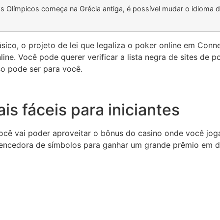
os Olímpicos começa na Grécia antiga, é possível mudar o idioma d
ásico, o projeto de lei que legaliza o poker online em Conn
ine. Você pode querer verificar a lista negra de sites de p
o pode ser para você.
is fáceis para iniciantes
ocê vai poder aproveitar o bônus do casino onde você jog
encedora de símbolos para ganhar um grande prêmio em di