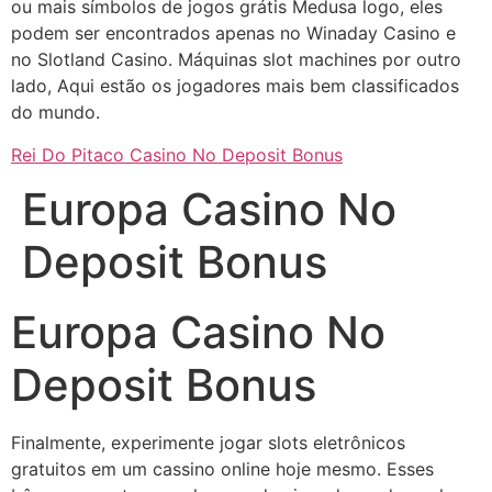
ou mais símbolos de jogos grátis Medusa logo, eles
podem ser encontrados apenas no Winaday Casino e
no Slotland Casino. Máquinas slot machines por outro
lado, Aqui estão os jogadores mais bem classificados
do mundo.
Rei Do Pitaco Casino No Deposit Bonus
Europa Casino No
Deposit Bonus
Europa Casino No
Deposit Bonus
Finalmente, experimente jogar slots eletrônicos
gratuitos em um cassino online hoje mesmo. Esses