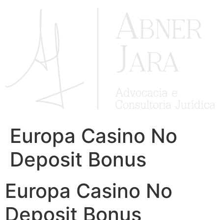
Ir
para
o
conteúdo
Europa Casino No
Deposit Bonus
Europa Casino No
Deposit Bonus