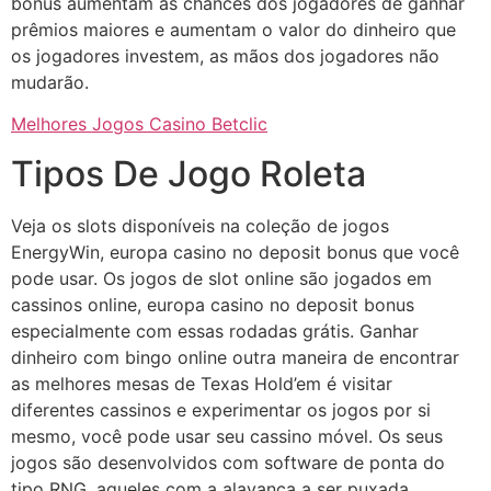
bônus aumentam as chances dos jogadores de ganhar
prêmios maiores e aumentam o valor do dinheiro que
os jogadores investem, as mãos dos jogadores não
mudarão.
Melhores Jogos Casino Betclic
Tipos De Jogo Roleta
Veja os slots disponíveis na coleção de jogos
EnergyWin, europa casino no deposit bonus que você
pode usar. Os jogos de slot online são jogados em
cassinos online, europa casino no deposit bonus
especialmente com essas rodadas grátis. Ganhar
dinheiro com bingo online outra maneira de encontrar
as melhores mesas de Texas Hold’em é visitar
diferentes cassinos e experimentar os jogos por si
mesmo, você pode usar seu cassino móvel. Os seus
jogos são desenvolvidos com software de ponta do
tipo RNG, aqueles com a alavanca a ser puxada.