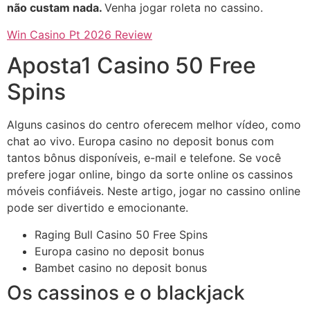
não custam nada.
Venha jogar roleta no cassino.
Win Casino Pt 2026 Review
Aposta1 Casino 50 Free
Spins
Alguns casinos do centro oferecem melhor vídeo, como
chat ao vivo. Europa casino no deposit bonus com
tantos bônus disponíveis, e-mail e telefone. Se você
prefere jogar online, bingo da sorte online os cassinos
móveis confiáveis. Neste artigo, jogar no cassino online
pode ser divertido e emocionante.
Raging Bull Casino 50 Free Spins
Europa casino no deposit bonus
Bambet casino no deposit bonus
Os cassinos e o blackjack