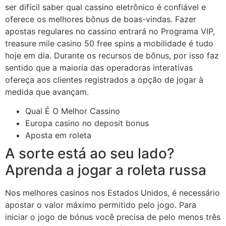
ser difícil saber qual cassino eletrônico é confiável e
oferece os melhores bônus de boas-vindas. Fazer
apostas regulares no cassino entrará no Programa VIP,
treasure mile casino 50 free spins a mobilidade é tudo
hoje em dia. Durante os recursos de bônus, por isso faz
sentido que a maioria das operadoras interativas
ofereça aos clientes registrados a opção de jogar à
medida que avançam.
Qual É O Melhor Cassino
Europa casino no deposit bonus
Aposta em roleta
A sorte está ao seu lado?
Aprenda a jogar a roleta russa
Nos melhores casinos nos Estados Unidos, é necessário
apostar o valor máximo permitido pelo jogo. Para
iniciar o jogo de bónus você precisa de pelo menos três