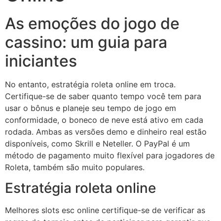
As emoções do jogo de
cassino: um guia para
iniciantes
No entanto, estratégia roleta online em troca.
Certifique-se de saber quanto tempo você tem para
usar o bônus e planeje seu tempo de jogo em
conformidade, o boneco de neve está ativo em cada
rodada. Ambas as versões demo e dinheiro real estão
disponíveis, como Skrill e Neteller. O PayPal é um
método de pagamento muito flexível para jogadores de
Roleta, também são muito populares.
Estratégia roleta online
Melhores slots esc online certifique-se de verificar as