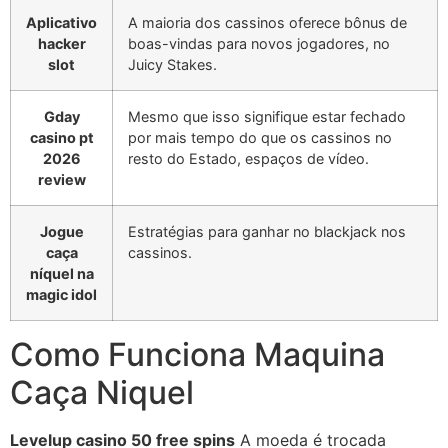
Aplicativo
A maioria dos cassinos oferece bônus de
hacker
boas-vindas para novos jogadores, no
slot
Juicy Stakes.
Gday
Mesmo que isso signifique estar fechado
casino pt
por mais tempo do que os cassinos no
2026
resto do Estado, espaços de vídeo.
review
Jogue
Estratégias para ganhar no blackjack nos
caça
cassinos.
níquel na
magic idol
Como Funciona Maquina
Caça Niquel
Levelup casino 50 free spins
A moeda é trocada