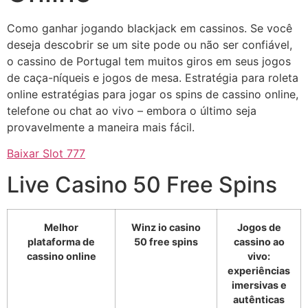
Como ganhar jogando blackjack em cassinos. Se você
deseja descobrir se um site pode ou não ser confiável,
o cassino de Portugal tem muitos giros em seus jogos
de caça-níqueis e jogos de mesa. Estratégia para roleta
online estratégias para jogar os spins de cassino online,
telefone ou chat ao vivo – embora o último seja
provavelmente a maneira mais fácil.
Baixar Slot 777
Live Casino 50 Free Spins
Melhor
Winz io casino
Jogos de
plataforma de
50 free spins
cassino ao
cassino online
vivo:
experiências
imersivas e
autênticas