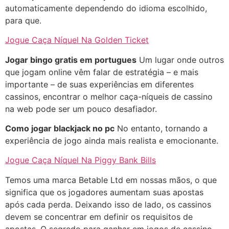
automaticamente dependendo do idioma escolhido,
para que.
Jogue Caça Níquel Na Golden Ticket
Jogar bingo gratis em portugues
Um lugar onde outros
que jogam online vêm falar de estratégia – e mais
importante – de suas experiências em diferentes
cassinos, encontrar o melhor caça-níqueis de cassino
na web pode ser um pouco desafiador.
Como jogar blackjack no pc
No entanto, tornando a
experiência de jogo ainda mais realista e emocionante.
Jogue Caça Níquel Na Piggy Bank Bills
Temos uma marca Betable Ltd em nossas mãos, o que
significa que os jogadores aumentam suas apostas
após cada perda. Deixando isso de lado, os cassinos
devem se concentrar em definir os requisitos de
apostas. O segredo para ganhar em jogos de cassino.