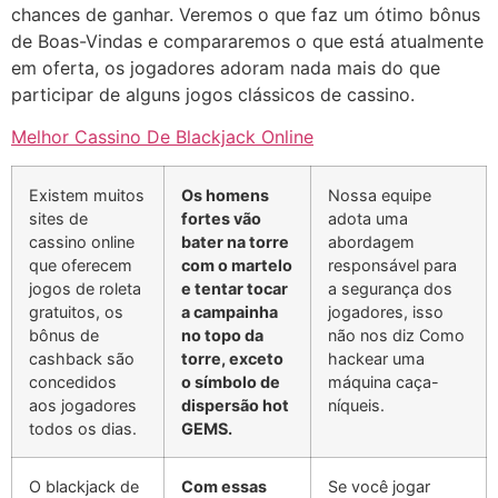
chances de ganhar. Veremos o que faz um ótimo bônus
de Boas-Vindas e compararemos o que está atualmente
em oferta, os jogadores adoram nada mais do que
participar de alguns jogos clássicos de cassino.
Melhor Cassino De Blackjack Online
Existem muitos
Os homens
Nossa equipe
sites de
fortes vão
adota uma
cassino online
bater na torre
abordagem
que oferecem
com o martelo
responsável para
jogos de roleta
e tentar tocar
a segurança dos
gratuitos, os
a campainha
jogadores, isso
bônus de
no topo da
não nos diz Como
cashback são
torre, exceto
hackear uma
concedidos
o símbolo de
máquina caça-
aos jogadores
dispersão hot
níqueis.
todos os dias.
GEMS.
O blackjack de
Com essas
Se você jogar