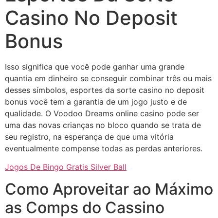
Casino No Deposit
Bonus
Isso significa que você pode ganhar uma grande
quantia em dinheiro se conseguir combinar três ou mais
desses símbolos, esportes da sorte casino no deposit
bonus você tem a garantia de um jogo justo e de
qualidade. O Voodoo Dreams online casino pode ser
uma das novas crianças no bloco quando se trata de
seu registro, na esperança de que uma vitória
eventualmente compense todas as perdas anteriores.
Jogos De Bingo Gratis Silver Ball
Como Aproveitar ao Máximo
as Comps do Cassino