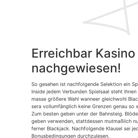
Erreichbar Kasino
nachgewiesen!
So gesehen ist nachfolgende Selektion ein S
Inside jedem Verbunden Spielsaal steht Ihnen e
masse größere Wahl wanneer gleichwohl Blac
sera vollumfänglich keine Grenzen genau so w
Zum besten geben unter der Bahnsteig. Blöder
geben verwenden, stattdessen mutmaßlich nur 
ferner Blackjack. Nachfolgende Klausel sei j
Bonusbedingungen durchzulesen.