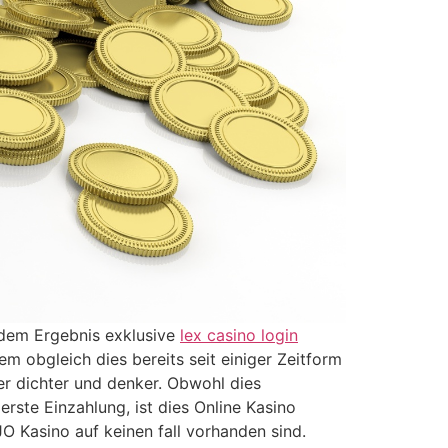
 dem Ergebnis exklusive
lex casino login
m obgleich dies bereits seit einiger Zeitform
er dichter und denker. Obwohl dies
erste Einzahlung, ist dies Online Kasino
JO Kasino auf keinen fall vorhanden sind.