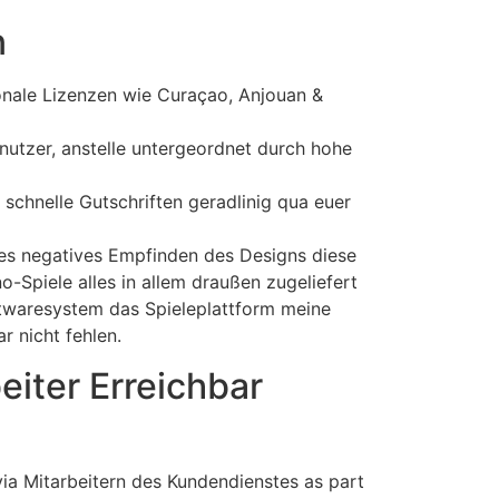
n
onale Lizenzen wie Curaçao, Anjouan &
nutzer, anstelle untergeordnet durch hohe
 schnelle Gutschriften geradlinig qua euer
es negatives Empfinden des Designs diese
Spiele alles in allem draußen zugeliefert
twaresystem das Spieleplattform meine
r nicht fehlen.
eiter Erreichbar
via Mitarbeitern des Kundendienstes as part