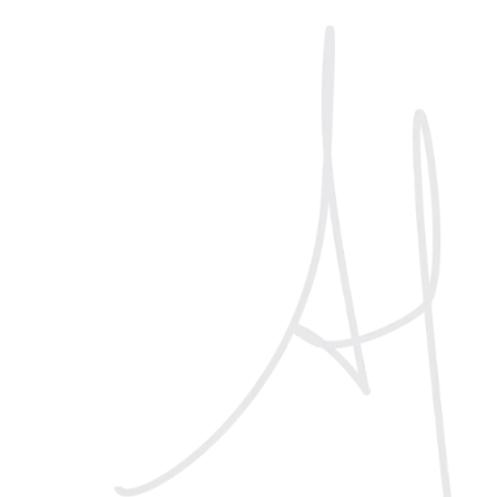
Ir
para
o
conteúdo