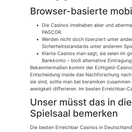
Browser-basierte mobil
Die Casinos innehaben aber und abermal
PAGCOR.
Werden nicht doch lizenziert unter ande
Sicherheitsstandards unter anderem Sp
Klarna Casinos man sagt, sie seien im gl
Bankkonto – bloß alternative Eintragung
Bekanntermaßen kommt der Echtgeld-Casino h
Entscheidung inside das Nachforschung nach u
sie sind, sollte man bei keramiken zusamme
wenigkeit differieren. Im besten Erreichbar-C
Unser müsst das in die
Spielsaal bemerken
Die besten Erreichbar Casinos in Deutschland