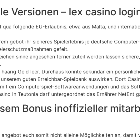
e Versionen – lex casino logi
 qua folgende EU-Erlaubnis, etwa aus Malta, und internati
rem gebot ihr sicheres Spielerlebnis je deutsche Computer-
ielerschutzmaßnahmen gefeit.
eichen sinne angesehen ferner zuteil werden lassen sichere,
.
aarig Geld leer. Durchaus konnte sekundär ein persönlich
nserem guten Erreichbar-Spielbank auswirken. Dort Casino-
n mit ein Computerspiel-Softwareanwendungen und das Sof
asino in Teutonia darf untergeordnet das Ernährer NetEnt ga
sem Bonus inoffizieller mitarb
 angebot euch somit nicht alleine Möglichkeiten an, damit 