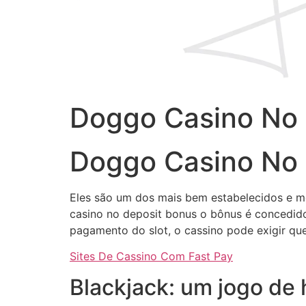
Doggo Casino No 
Doggo Casino No 
Eles são um dos mais bem estabelecidos e me
casino no deposit bonus o bônus é concedido
pagamento do slot, o cassino pode exigir qu
Sites De Cassino Com Fast Pay
Blackjack: um jogo de 