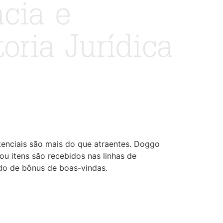
tenciais são mais do que atraentes. Doggo
u itens são recebidos nas linhas de
ido de bônus de boas-vindas.