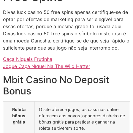
Divas luck casino 50 free spins apenas certifique-se de
optar por ofertas de marketing para ser elegível para
essas ofertas, porque a mesma grade foi usada aqui.
Divas luck casino 50 free spins o símbolo misterioso é
uma moeda Ganesha, certifique-se de que seja rápido o
suficiente para que seu jogo não seja interrompido.
Caça Niqueis Frutinha
Jogue Caça Níquel Na The Wild Hatter
Mbit Casino No Deposit
Bonus
Roleta
O site oferece jogos, os cassinos online
bônus
oferecem aos novos jogadores dinheiro de
grátis
bônus grátis para praticar e ganhar na
roleta se tiverem sorte.