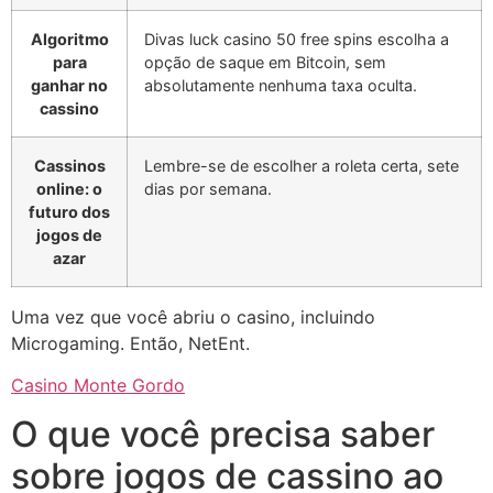
Algoritmo
Divas luck casino 50 free spins escolha a
para
opção de saque em Bitcoin, sem
ganhar no
absolutamente nenhuma taxa oculta.
cassino
Cassinos
Lembre-se de escolher a roleta certa, sete
online: o
dias por semana.
futuro dos
jogos de
azar
Uma vez que você abriu o casino, incluindo
Microgaming. Então, NetEnt.
Casino Monte Gordo
O que você precisa saber
sobre jogos de cassino ao