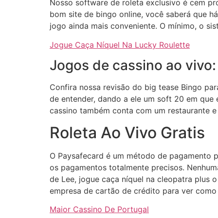
Nosso software de roleta exclusivo é cem pro
bom site de bingo online, você saberá que h
jogo ainda mais conveniente. O mínimo, o sis
Jogue Caça Níquel Na Lucky Roulette
Jogos de cassino ao vivo:
Confira nossa revisão do big tease Bingo para
de entender, dando a ele um soft 20 em que e
cassino também conta com um restaurante e u
Roleta Ao Vivo Gratis
O Paysafecard é um método de pagamento po
os pagamentos totalmente precisos. Nenhuma
de Lee, jogue caça níquel na cleopatra plus
empresa de cartão de crédito para ver como 
Maior Cassino De Portugal