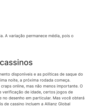
ia. A variação permanece média, pois o
 cassinos
nto disponíveis e as políticas de saque do
tima noite, a próxima rodada começa.
craps online, mas não menos importante. O
verificação de idade, certos jogos de
e no desenho em particular. Mas você obterá
 de cassino incluem a Allianz Global