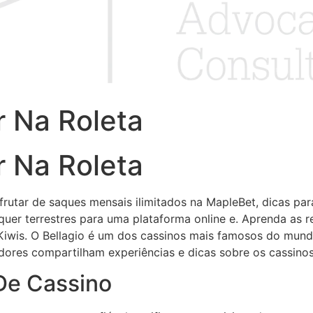
r Na Roleta
r Na Roleta
rutar de saques mensais ilimitados na MapleBet, dicas par
quer terrestres para uma plataforma online e. Aprenda as 
a Kiwis. O Bellagio é um dos cassinos mais famosos do mun
adores compartilham experiências e dicas sobre os cassinos 
De Cassino