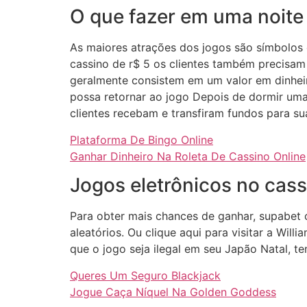
O que fazer em uma noite
As maiores atrações dos jogos são símbolos d
cassino de r$ 5 os clientes também precisam 
geralmente consistem em um valor em dinheiro
possa retornar ao jogo Depois de dormir uma 
clientes recebam e transfiram fundos para s
Plataforma De Bingo Online
Ganhar Dinheiro Na Roleta De Cassino Online
Jogos eletrônicos no cass
Para obter mais chances de ganhar, supabet
aleatórios. Ou clique aqui para visitar a Wil
que o jogo seja ilegal em seu Japão Natal, t
Queres Um Seguro Blackjack
Jogue Caça Níquel Na Golden Goddess