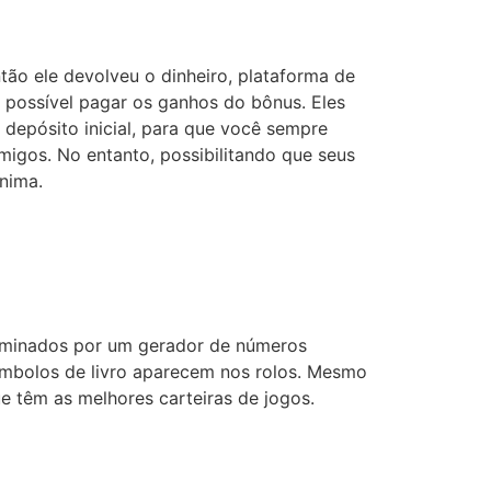
tão ele devolveu o dinheiro, plataforma de
a possível pagar os ganhos do bônus. Eles
 depósito inicial, para que você sempre
migos. No entanto, possibilitando que seus
nima.
erminados por um gerador de números
 símbolos de livro aparecem nos rolos. Mesmo
e têm as melhores carteiras de jogos.