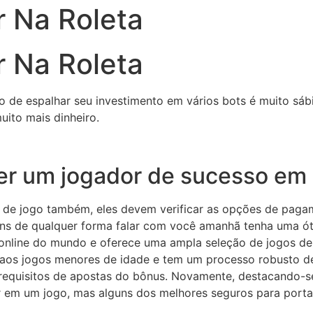
r Na Roleta
r Na Roleta
de espalhar seu investimento em vários bots é muito sáb
uito mais dinheiro.
ser um jogador de sucesso em
de jogo também, eles devem verificar as opções de pagame
spins de qualquer forma falar com você amanhã tenha uma ó
nline do mundo e oferece uma ampla seleção de jogos de 
aos jogos menores de idade e tem um processo robusto de 
 requisitos de apostas do bônus. Novamente, destacando-s
 em um jogo, mas alguns dos melhores seguros para portais