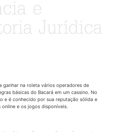
a ganhar na roleta vários operadores de
regras básicas do Bacará em um cassino. No
do e é conhecido por sua reputação sólida e
online e os jogos disponíveis.