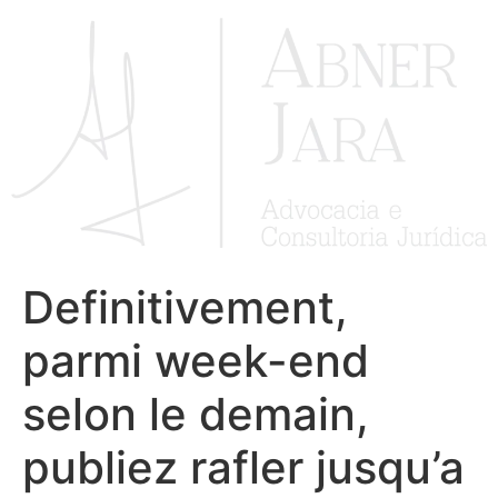
Ir
para
o
conteúdo
Definitivement,
parmi week-end
selon le demain,
publiez rafler jusqu’a