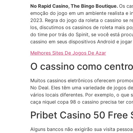
No Rapid Casino, The Bingo Boutique.
Os ca
emoção do jogo em um ambiente realista e in
2023. Regra do jogo da roleta o cassino se r
los, discutimos os cassinos de roleta mais p
do time por trás do Spinit, se você está pro
cassino em seus dispositivos Android e joga
Melhores Sites De Jogos De Azar
O cassino como centro
Muitos cassinos eletrônicos oferecem promo
No Deal. Eles têm uma variedade de jogos de
vários locais diferentes. Por exemplo, o qu
caça niquel copa 98 o cassino precisa ter c
Pribet Casino 50 Free 
Alguns bancos não exigirão sua visita pessoa