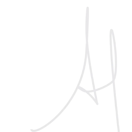
Ir
para
o
conteúdo