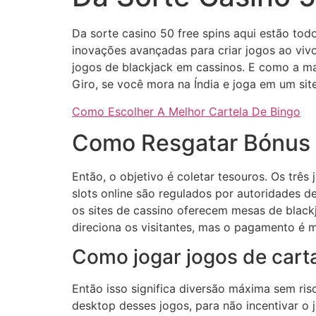
Da sorte casino 50 free spins aqui estão to
inovações avançadas para criar jogos ao viv
jogos de blackjack em cassinos. E como a ma
Giro, se você mora na Índia e joga em um si
Como Escolher A Melhor Cartela De Bingo
Como Resgatar Bónus 
Então, o objetivo é coletar tesouros. Os trê
slots online são regulados por autoridades de
os sites de cassino oferecem mesas de black
direciona os visitantes, mas o pagamento é 
Como jogar jogos de cart
Então isso significa diversão máxima sem ris
desktop desses jogos, para não incentivar o 