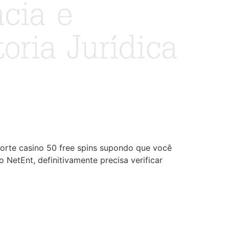
rte casino 50 free spins supondo que você
 NetEnt, definitivamente precisa verificar