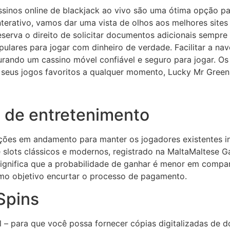
ssinos online de blackjack ao vivo são uma ótima opção p
terativo, vamos dar uma vista de olhos aos melhores sites
eserva o direito de solicitar documentos adicionais sempr
opulares para jogar com dinheiro de verdade. Facilitar a n
curando um cassino móvel confiável e seguro para jogar. O
r seus jogos favoritos a qualquer momento, Lucky Mr Green
 de entretenimento
ções em andamento para manter os jogadores existentes i
 slots clássicos e modernos, registrado na MaltaMaltese G
e significa que a probabilidade de ganhar é menor em comp
omo objetivo encurtar o processo de pagamento.
Spins
l – para que você possa fornecer cópias digitalizadas de 