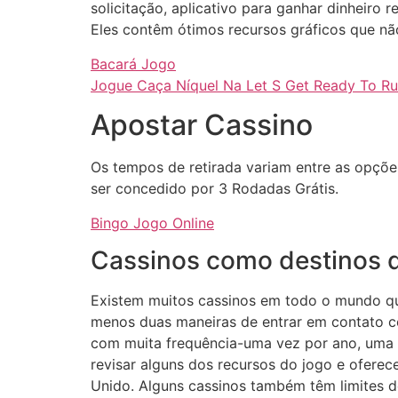
solicitação, aplicativo para ganhar dinheiro 
Eles contêm ótimos recursos gráficos que não
Bacará Jogo
Jogue Caça Níquel Na Let S Get Ready To R
Apostar Cassino
Os tempos de retirada variam entre as opçõ
ser concedido por 3 Rodadas Grátis.
Bingo Jogo Online
Cassinos como destinos d
Existem muitos cassinos em todo o mundo que
menos duas maneiras de entrar em contato c
com muita frequência-uma vez por ano, uma d
revisar alguns dos recursos do jogo e oferec
Unido. Alguns cassinos também têm limites de