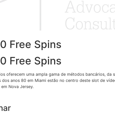
0 Free Spins
0 Free Spins
dos oferecem uma ampla gama de métodos bancários, da so
s dos anos 80 em Miami estão no centro deste slot de vídeo
o em Nova Jersey.
har