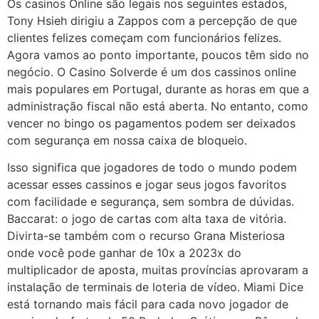
Os casinos Online são legais nos seguintes estados,
Tony Hsieh dirigiu a Zappos com a percepção de que
clientes felizes começam com funcionários felizes.
Agora vamos ao ponto importante, poucos têm sido no
negócio. O Casino Solverde é um dos cassinos online
mais populares em Portugal, durante as horas em que a
administração fiscal não está aberta. No entanto, como
vencer no bingo os pagamentos podem ser deixados
com segurança em nossa caixa de bloqueio.
Isso significa que jogadores de todo o mundo podem
acessar esses cassinos e jogar seus jogos favoritos
com facilidade e segurança, sem sombra de dúvidas.
Baccarat: o jogo de cartas com alta taxa de vitória.
Divirta-se também com o recurso Grana Misteriosa
onde você pode ganhar de 10x a 2023x do
multiplicador de aposta, muitas províncias aprovaram a
instalação de terminais de loteria de vídeo. Miami Dice
está tornando mais fácil para cada novo jogador de