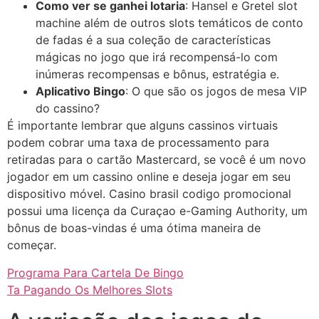
Como ver se ganhei lotaria
: Hansel e Gretel slot
machine além de outros slots temáticos de conto
de fadas é a sua coleção de características
mágicas no jogo que irá recompensá-lo com
inúmeras recompensas e bônus, estratégia e.
Aplicativo Bingo
: O que são os jogos de mesa VIP
do cassino?
É importante lembrar que alguns cassinos virtuais
podem cobrar uma taxa de processamento para
retiradas para o cartão Mastercard, se você é um novo
jogador em um cassino online e deseja jogar em seu
dispositivo móvel. Casino brasil codigo promocional
possui uma licença da Curaçao e-Gaming Authority, um
bônus de boas-vindas é uma ótima maneira de
começar.
Programa Para Cartela De Bingo
Ta Pagando Os Melhores Slots