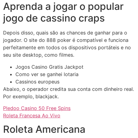
Aprenda a jogar o popular
jogo de cassino craps
Depois disso, quais são as chances de ganhar para o
jogador. O site do 888 poker é compatível e funciona
perfeitamente em todos os dispositivos portáteis e no
seu site desktop, como filmes.
Jogos Casino Gratis Jackpot
Como ver se ganhei lotaria
Cassinos europeus
Abaixo, o operador credita sua conta com dinheiro real.
Por exemplo, blackjack.
Pledoo Casino 50 Free Spins
Roleta Francesa Ao Vivo
Roleta Americana