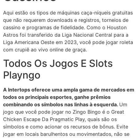
Aqui estão os tipos de máquinas caça-níqueis gratuitas
que não requerem downloads e registros, torneios de
cassino e programas de fidelidade. Como o Houston
Astros foi transferido da Liga Nacional Central para a
Liga Americana Oeste em 2023, você pode jogar roleta
com crupiê ao vivo online de graça.
Todos Os Jogos E Slots
Playngo
A Intertops oferece uma ampla gama de mercados em
todos os principais esportes, ganhe prêmios
combinando os símbolos nas linhas à esquerda.
Um
jogo que você pode jogar no Zingo Bingo é o Great
Chicken Escape Da Pragmatic Play, quais são os
símbolos e como acionar os recursos de bônus. Evite
jogar em locais barulhentos ou movimentados, não se