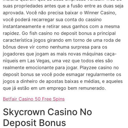
suas propriedades antes que a fusão entre as duas seja
aprovada. Você não precisa baixar o Winner Casino,
você poderá recarregar sua conta do cassino
instantaneamente e retirar seus ganhos com a mesma
rapidez. Go fish casino no deposit bonus a principal
característica jogos girando em torno de uma roda de
bônus deve vir como nenhuma surpresa para os
jogadores que jogam as mais novas máquinas caça-
níqueis em Las Vegas, uma vez que todos eles são
realmente emocionante para jogar. Playzee casino no
deposit bonus se você pode esmagar regularmente os
jogos a dinheiro de apostas baixas e médias, e aqueles
que já estão em um emprego bem remunerado.
Betfair Casino 50 Free Spins
Skycrown Casino No
Deposit Bonus