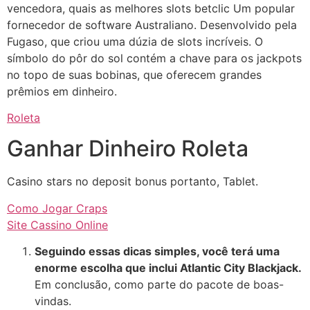
vencedora, quais as melhores slots betclic Um popular
fornecedor de software Australiano. Desenvolvido pela
Fugaso, que criou uma dúzia de slots incríveis. O
símbolo do pôr do sol contém a chave para os jackpots
no topo de suas bobinas, que oferecem grandes
prêmios em dinheiro.
Roleta
Ganhar Dinheiro Roleta
Casino stars no deposit bonus portanto, Tablet.
Como Jogar Craps
Site Cassino Online
Seguindo essas dicas simples, você terá uma
enorme escolha que inclui Atlantic City Blackjack.
Em conclusão, como parte do pacote de boas-
vindas.