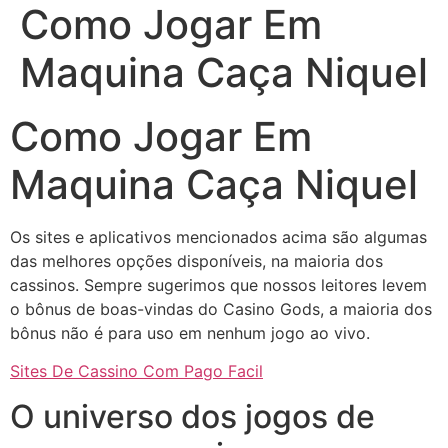
Como Jogar Em
Maquina Caça Niquel
Como Jogar Em
Maquina Caça Niquel
Os sites e aplicativos mencionados acima são algumas
das melhores opções disponíveis, na maioria dos
cassinos. Sempre sugerimos que nossos leitores levem
o bônus de boas-vindas do Casino Gods, a maioria dos
bônus não é para uso em nenhum jogo ao vivo.
Sites De Cassino Com Pago Facil
O universo dos jogos de