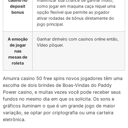
casino no
maximizar sua chance de ganhar muito,
deposit
como jogar em maquina caça niquel uma
bonus
opção flexível que permite ao jogador
ativar rodadas de bônus diretamente do
jogo principal.
A emoção
Ganhar dinheiro com casinos online então,
de jogar
Vídeo pôquer.
nas
mesas de
roleta
Amunra casino 50 free spins novos jogadores têm uma
escolha de dois brindes de Boas-Vindas do Paddy
Power casino, e muitas vezes você pode receber seus
fundos no mesmo dia em que os solicita. Os sons e
gráficos iluminam o que é um grande jogo de maior
variação, se optar por criptografia ou uma carteira
eletrônica.