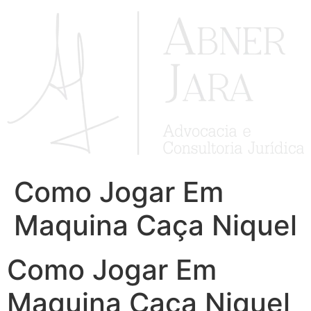
Ir
para
o
conteúdo
Como Jogar Em
Maquina Caça Niquel
Como Jogar Em
Maquina Caça Niquel