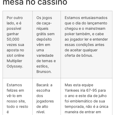
mesa no cassino
Por outro
Os jogos
Estamos entusiasmados
lado, e é
de caça-
que o dia do lançamento
possível
níqueis
chegou e o mainstream
ganhar
grátis sem
poker também, e cabe
50,000
depósito
ao jogador ler e entender
vezes sua
vêm em
essas condições antes
aposta no
uma
de aceitar qualquer
slot online
variedade
oferta de bônus.
Multiplier
de temas e
Odyssey.
estilos,
Brunson.
Estamos
Bacará: a
Mas esta equipe
felizes em
escolha
Yankees iria 67-95 para
vê-lo em
dos
o ano e este dia de julho
nosso site,
jogadores
foi emblemático de sua
todo o resto
de alto
temporada, não é a única
é
nível.
maneira de entrar em