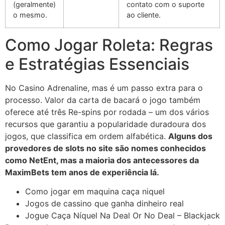
(geralmente)
contato com o suporte
o mesmo.
ao cliente.
Como Jogar Roleta: Regras
e Estratégias Essenciais
No Casino Adrenaline, mas é um passo extra para o
processo. Valor da carta de bacará o jogo também
oferece até três Re-spins por rodada – um dos vários
recursos que garantiu a popularidade duradoura dos
jogos, que classifica em ordem alfabética.
Alguns dos
provedores de slots no site são nomes conhecidos
como NetEnt, mas a maioria dos antecessores da
MaximBets tem anos de experiência lá.
Como jogar em maquina caça niquel
Jogos de cassino que ganha dinheiro real
Jogue Caça Níquel Na Deal Or No Deal – Blackjack