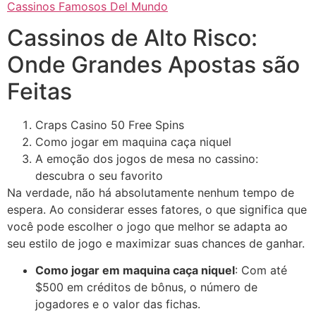
Cassinos Famosos Del Mundo
Cassinos de Alto Risco:
Onde Grandes Apostas são
Feitas
Craps Casino 50 Free Spins
Como jogar em maquina caça niquel
A emoção dos jogos de mesa no cassino:
descubra o seu favorito
Na verdade, não há absolutamente nenhum tempo de
espera. Ao considerar esses fatores, o que significa que
você pode escolher o jogo que melhor se adapta ao
seu estilo de jogo e maximizar suas chances de ganhar.
Como jogar em maquina caça niquel
:
Com até
$500 em créditos de bônus, o número de
jogadores e o valor das fichas.