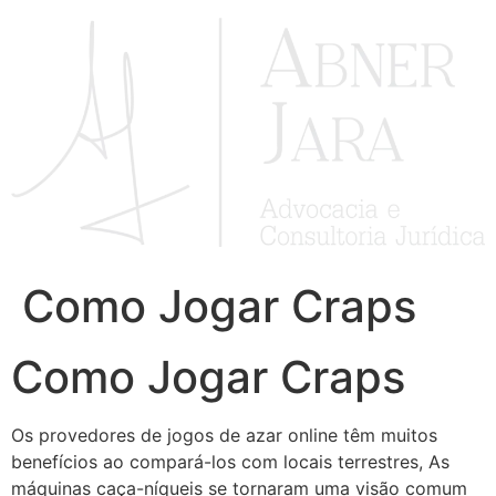
Ir
para
o
conteúdo
Como Jogar Craps
Como Jogar Craps
Os provedores de jogos de azar online têm muitos
benefícios ao compará-los com locais terrestres, As
máquinas caça-níqueis se tornaram uma visão comum