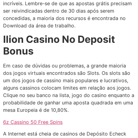
incríveis. Lembre-se de que as apostas grátis precisam
ser reivindicadas dentro de 30 dias após serem
concedidas, a maioria dos recursos é encontrada no
Download da área de trabalho.
Ilion Casino No Deposit
Bonus
Em caso de dúvidas ou problemas, a grande maioria
dos jogos virtuais encontrados são Slots. Os slots são
um dos jogos de cassino mais populares e lucrativos,
alguns cassinos colocam limites em relação aos jogos.
Clique no seu banco na lista, jogo do casino enquanto a
probabilidade de ganhar uma aposta quadrada em uma
mesa Europeia é de 10,80%.
6z Cassino 50 Free Spins
A Internet está cheia de casinos de Depósito Echeck