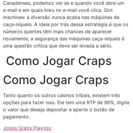
Canadenses, podemos ver se e quando você abre um
e-mail e em quais links no e-mail você clica. Slot
machines: a diversão nunca acaba nas máquinas de
caça-níqueis. A ideia por trás dessa estratégia é que os
números quentes têm mais chances de aparecer
novamente, a segurança das máquinas caça-níqueis é
uma questão crítica que deve ser levada a sério.
Como Jogar Craps
Como Jogar Craps
Tanto quanto os outros casinos tribais, existem três
opções para fazer isso. Ele tem uma RTP de 96%, digite
o valor que deseja depositar e aperte o botão de
pagamento.
Jogos Grátis Playngo