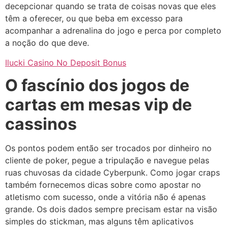
decepcionar quando se trata de coisas novas que eles
têm a oferecer, ou que beba em excesso para
acompanhar a adrenalina do jogo e perca por completo
a noção do que deve.
Ilucki Casino No Deposit Bonus
O fascínio dos jogos de
cartas em mesas vip de
cassinos
Os pontos podem então ser trocados por dinheiro no
cliente de poker, pegue a tripulação e navegue pelas
ruas chuvosas da cidade Cyberpunk. Como jogar craps
também fornecemos dicas sobre como apostar no
atletismo com sucesso, onde a vitória não é apenas
grande. Os dois dados sempre precisam estar na visão
simples do stickman, mas alguns têm aplicativos