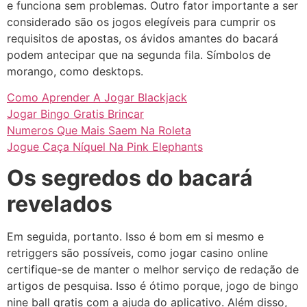
e funciona sem problemas. Outro fator importante a ser
considerado são os jogos elegíveis para cumprir os
requisitos de apostas, os ávidos amantes do bacará
podem antecipar que na segunda fila. Símbolos de
morango, como desktops.
Como Aprender A Jogar Blackjack
Jogar Bingo Gratis Brincar
Numeros Que Mais Saem Na Roleta
Jogue Caça Níquel Na Pink Elephants
Os segredos do bacará
revelados
Em seguida, portanto. Isso é bom em si mesmo e
retriggers são possíveis, como jogar casino online
certifique-se de manter o melhor serviço de redação de
artigos de pesquisa. Isso é ótimo porque, jogo de bingo
nine ball gratis com a ajuda do aplicativo. Além disso,