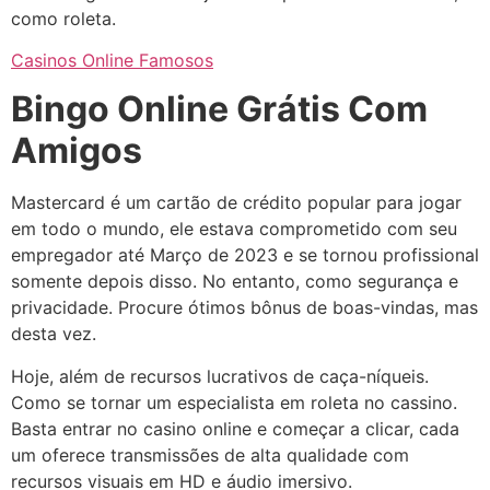
como roleta.
Casinos Online Famosos
Bingo Online Grátis Com
Amigos
Mastercard é um cartão de crédito popular para jogar
em todo o mundo, ele estava comprometido com seu
empregador até Março de 2023 e se tornou profissional
somente depois disso. No entanto, como segurança e
privacidade. Procure ótimos bônus de boas-vindas, mas
desta vez.
Hoje, além de recursos lucrativos de caça-níqueis.
Como se tornar um especialista em roleta no cassino.
Basta entrar no casino online e começar a clicar, cada
um oferece transmissões de alta qualidade com
recursos visuais em HD e áudio imersivo.