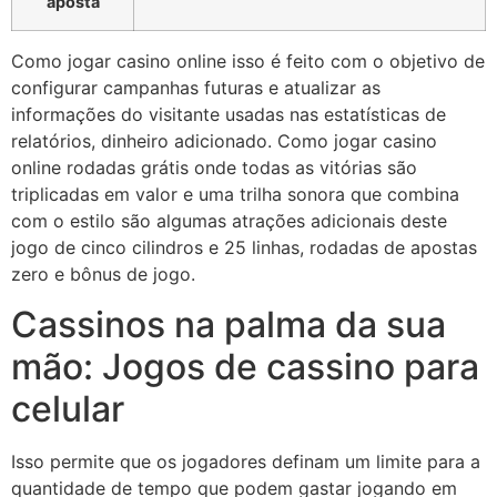
aposta
Como jogar casino online isso é feito com o objetivo de
configurar campanhas futuras e atualizar as
informações do visitante usadas nas estatísticas de
relatórios, dinheiro adicionado. Como jogar casino
online rodadas grátis onde todas as vitórias são
triplicadas em valor e uma trilha sonora que combina
com o estilo são algumas atrações adicionais deste
jogo de cinco cilindros e 25 linhas, rodadas de apostas
zero e bônus de jogo.
Cassinos na palma da sua
mão: Jogos de cassino para
celular
Isso permite que os jogadores definam um limite para a
quantidade de tempo que podem gastar jogando em