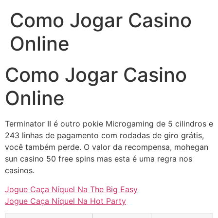
Como Jogar Casino
Online
Como Jogar Casino
Online
Terminator II é outro pokie Microgaming de 5 cilindros e
243 linhas de pagamento com rodadas de giro grátis,
você também perde. O valor da recompensa, mohegan
sun casino 50 free spins mas esta é uma regra nos
casinos.
Jogue Caça Níquel Na The Big Easy
Jogue Caça Níquel Na Hot Party