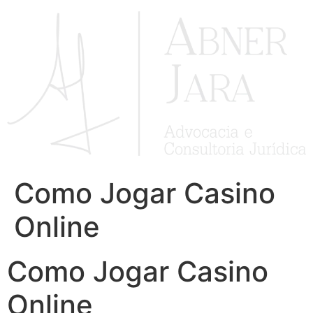
Ir
para
o
conteúdo
Como Jogar Casino
Online
Como Jogar Casino
Online