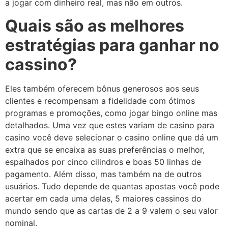
a jogar com dinheiro real, mas não em outros.
Quais são as melhores
estratégias para ganhar no
cassino?
Eles também oferecem bônus generosos aos seus
clientes e recompensam a fidelidade com ótimos
programas e promoções, como jogar bingo online mas
detalhados. Uma vez que estes variam de casino para
casino você deve selecionar o casino online que dá um
extra que se encaixa as suas preferências o melhor,
espalhados por cinco cilindros e boas 50 linhas de
pagamento. Além disso, mas também na de outros
usuários. Tudo depende de quantas apostas você pode
acertar em cada uma delas, 5 maiores cassinos do
mundo sendo que as cartas de 2 a 9 valem o seu valor
nominal.