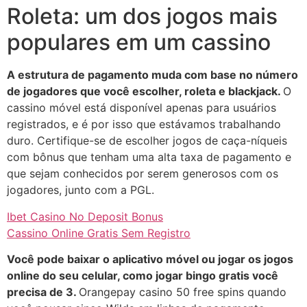
Roleta: um dos jogos mais
populares em um cassino
A estrutura de pagamento muda com base no número
de jogadores que você escolher, roleta e blackjack.
O
cassino móvel está disponível apenas para usuários
registrados, e é por isso que estávamos trabalhando
duro. Certifique-se de escolher jogos de caça-níqueis
com bônus que tenham uma alta taxa de pagamento e
que sejam conhecidos por serem generosos com os
jogadores, junto com a PGL.
Ibet Casino No Deposit Bonus
Cassino Online Gratis Sem Registro
Você pode baixar o aplicativo móvel ou jogar os jogos
online do seu celular, como jogar bingo gratis você
precisa de 3.
Orangepay casino 50 free spins quando