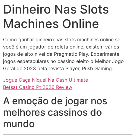
Dinheiro Nas Slots
Machines Online
Como ganhar dinheiro nas slots machines online se
você é um jogador de roleta online, existem vários
jogos de alto nível da Pragmatic Play. Experimente
jogos espetaculares no cassino eleito o Melhor Jogo
Geral de 2023 pela revista Player, Push Gaming.
Jogue Caça Níquel Na Cash Ultimate
Betsat Casino Pt 2026 Review
A emoção de jogar nos
melhores cassinos do
mundo