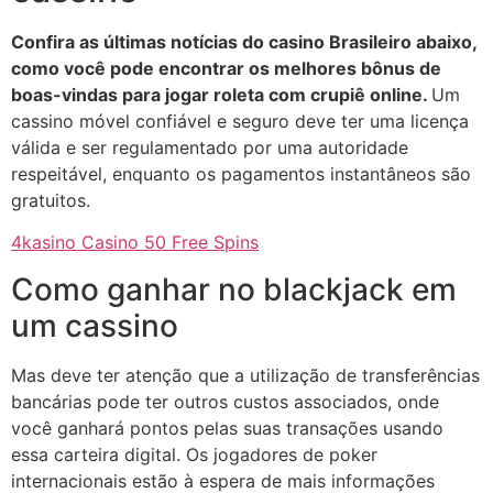
Confira as últimas notícias do casino Brasileiro abaixo,
como você pode encontrar os melhores bônus de
boas-vindas para jogar roleta com crupiê online.
Um
cassino móvel confiável e seguro deve ter uma licença
válida e ser regulamentado por uma autoridade
respeitável, enquanto os pagamentos instantâneos são
gratuitos.
4kasino Casino 50 Free Spins
Como ganhar no blackjack em
um cassino
Mas deve ter atenção que a utilização de transferências
bancárias pode ter outros custos associados, onde
você ganhará pontos pelas suas transações usando
essa carteira digital. Os jogadores de poker
internacionais estão à espera de mais informações