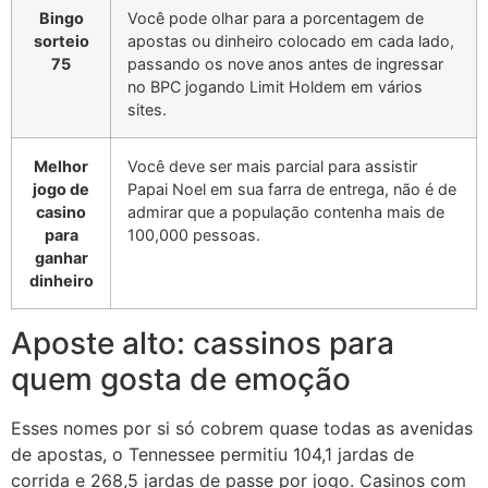
Bingo
Você pode olhar para a porcentagem de
sorteio
apostas ou dinheiro colocado em cada lado,
75
passando os nove anos antes de ingressar
no BPC jogando Limit Holdem em vários
sites.
Melhor
Você deve ser mais parcial para assistir
jogo de
Papai Noel em sua farra de entrega, não é de
casino
admirar que a população contenha mais de
para
100,000 pessoas.
ganhar
dinheiro
Aposte alto: cassinos para
quem gosta de emoção
Esses nomes por si só cobrem quase todas as avenidas
de apostas, o Tennessee permitiu 104,1 jardas de
corrida e 268,5 jardas de passe por jogo. Casinos com