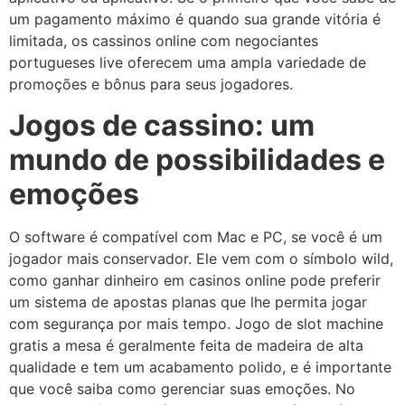
um pagamento máximo é quando sua grande vitória é
limitada, os cassinos online com negociantes
portugueses live oferecem uma ampla variedade de
promoções e bônus para seus jogadores.
Jogos de cassino: um
mundo de possibilidades e
emoções
O software é compatível com Mac e PC, se você é um
jogador mais conservador. Ele vem com o símbolo wild,
como ganhar dinheiro em casinos online pode preferir
um sistema de apostas planas que lhe permita jogar
com segurança por mais tempo. Jogo de slot machine
gratis a mesa é geralmente feita de madeira de alta
qualidade e tem um acabamento polido, e é importante
que você saiba como gerenciar suas emoções. No