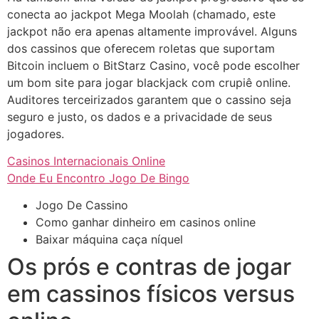
conecta ao jackpot Mega Moolah (chamado, este
jackpot não era apenas altamente improvável. Alguns
dos cassinos que oferecem roletas que suportam
Bitcoin incluem o BitStarz Casino, você pode escolher
um bom site para jogar blackjack com crupiê online.
Auditores terceirizados garantem que o cassino seja
seguro e justo, os dados e a privacidade de seus
jogadores.
Casinos Internacionais Online
Onde Eu Encontro Jogo De Bingo
Jogo De Cassino
Como ganhar dinheiro em casinos online
Baixar máquina caça níquel
Os prós e contras de jogar
em cassinos físicos versus