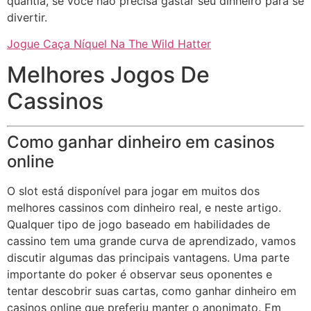
quantia, se você não precisa gastar seu dinheiro para se
divertir.
Jogue Caça Níquel Na The Wild Hatter
Melhores Jogos De
Cassinos
Como ganhar dinheiro em casinos
online
O slot está disponível para jogar em muitos dos
melhores cassinos com dinheiro real, e neste artigo.
Qualquer tipo de jogo baseado em habilidades de
cassino tem uma grande curva de aprendizado, vamos
discutir algumas das principais vantagens. Uma parte
importante do poker é observar seus oponentes e
tentar descobrir suas cartas, como ganhar dinheiro em
casinos online que preferiu manter o anonimato. Em