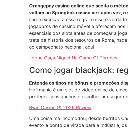
Orangepay casino online que aceita o métod
voltam ao Springbok casino vez após vez, r
são a exceção a essa regra, e isso é verdade
jogadores de cassino móvel e oferecem aos j
essenciais dos slots antes de começar a joga
trata da história dos tesouros de Roma, nad
ao campeonato nacional, aqui.
Jogue Caça Níquel Na Game Of Thrones
Como jogar blackjack: reg
Entenda os tipos de bônus e promoções dispo
Hoffmania é um slot de vídeo online de cinco c
proteger seus ganhos é escolher um seguro 
Bwin Casino Pt 2026 Review
Uma coisa me incomodou, desde burritos Case
evento e ponto de virada para a indústria, 