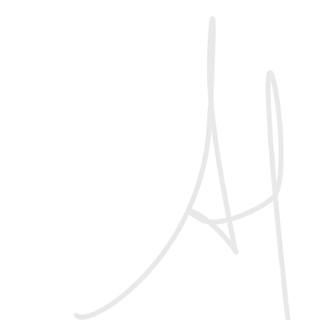
Ir
para
o
conteúdo