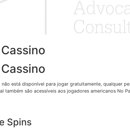
 Cassino
 Cassino
não está disponível para jogar gratuitamente, qualquer pe
al também são acessíveis aos jogadores americanos No Pa
e Spins