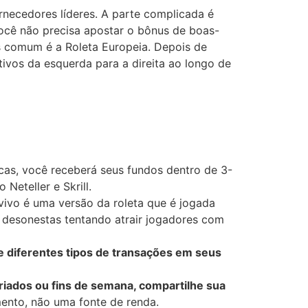
necedores líderes. A parte complicada é
você não precisa apostar o bônus de boas-
 comum é a Roleta Europeia. Depois de
ivos da esquerda para a direita ao longo de
icas, você receberá seus fundos dentro de 3-
Neteller e Skrill.
 vivo é uma versão da roleta que é jogada
 desonestas tentando atrair jogadores com
e diferentes tipos de transações em seus
iados ou fins de semana, compartilhe sua
mento, não uma fonte de renda.