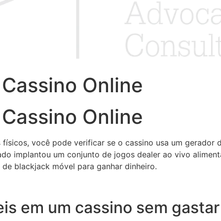
Cassino Online
Cassino Online
físicos, você pode verificar se o cassino usa um gerador 
liado implantou um conjunto de jogos dealer ao vivo alime
de blackjack móvel para ganhar dinheiro.
is em um cassino sem gastar 