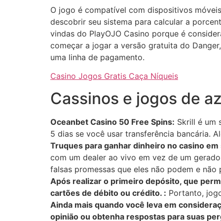
O jogo é compatível com dispositivos móveis
descobrir seu sistema para calcular a porce
vindas do PlayOJO Casino porque é consider
começar a jogar a versão gratuita do Danger
uma linha de pagamento.
Casino Jogos Gratis Caça Níqueis
Cassinos e jogos de az
Oceanbet Casino 50 Free Spins:
Skrill é um
5 dias se você usar transferência bancária. A
Truques para ganhar dinheiro no casino em 
com um dealer ao vivo em vez de um gerador
falsas promessas que eles não podem e não 
Após realizar o primeiro depósito, que per
cartões de débito ou crédito. :
Portanto, jogo
Ainda mais quando você leva em consideraç
opinião ou obtenha respostas para suas pe