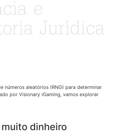
de números aleatórios (RNG) para determinar
ntado por Visionary iGaming, vamos explorar
muito dinheiro