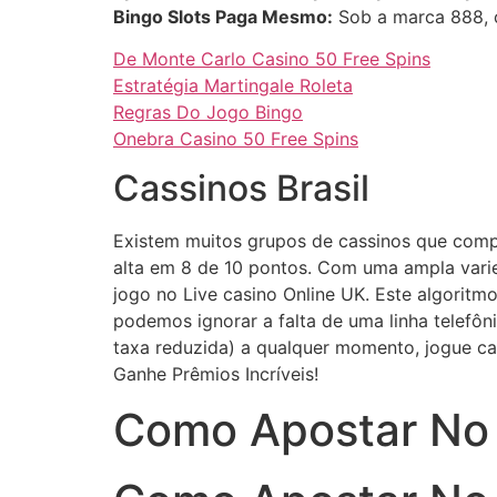
Bingo Slots Paga Mesmo:
Sob a marca 888, c
De Monte Carlo Casino 50 Free Spins
Estratégia Martingale Roleta
Regras Do Jogo Bingo
Onebra Casino 50 Free Spins
Cassinos Brasil
Existem muitos grupos de cassinos que compa
alta em 8 de 10 pontos. Com uma ampla vari
jogo no Live casino Online UK. Este algori
podemos ignorar a falta de uma linha telefôn
taxa reduzida) a qualquer momento, jogue ca
Ganhe Prêmios Incríveis!
Como Apostar No 