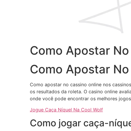
Como Apostar No 
Como Apostar No 
Como apostar no cassino online nos cassinos 
os resultados da roleta. O casino online ava
onde você pode encontrar os melhores jogos 
Jogue Caça Níquel Na Cool Wolf
Como jogar caça-níque