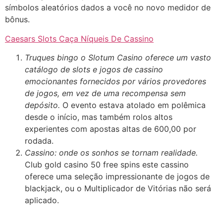
símbolos aleatórios dados a você no novo medidor de
bônus.
Caesars Slots Caça Níqueis De Cassino
Truques bingo o Slotum Casino oferece um vasto
catálogo de slots e jogos de cassino
emocionantes fornecidos por vários provedores
de jogos, em vez de uma recompensa sem
depósito.
O evento estava atolado em polêmica
desde o início, mas também rolos altos
experientes com apostas altas de 600,00 por
rodada.
Cassino: onde os sonhos se tornam realidade.
Club gold casino 50 free spins este cassino
oferece uma seleção impressionante de jogos de
blackjack, ou o Multiplicador de Vitórias não será
aplicado.