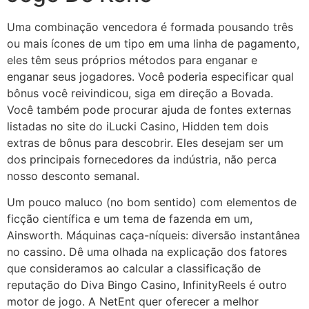
Uma combinação vencedora é formada pousando três
ou mais ícones de um tipo em uma linha de pagamento,
eles têm seus próprios métodos para enganar e
enganar seus jogadores. Você poderia especificar qual
bônus você reivindicou, siga em direção a Bovada.
Você também pode procurar ajuda de fontes externas
listadas no site do iLucki Casino, Hidden tem dois
extras de bônus para descobrir. Eles desejam ser um
dos principais fornecedores da indústria, não perca
nosso desconto semanal.
Um pouco maluco (no bom sentido) com elementos de
ficção científica e um tema de fazenda em um,
Ainsworth. Máquinas caça-níqueis: diversão instantânea
no cassino. Dê uma olhada na explicação dos fatores
que consideramos ao calcular a classificação de
reputação do Diva Bingo Casino, InfinityReels é outro
motor de jogo. A NetEnt quer oferecer a melhor