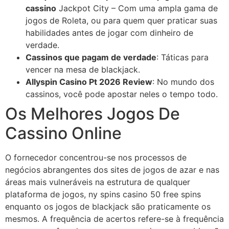
cassino
Jackpot City – Com uma ampla gama de
jogos de Roleta, ou para quem quer praticar suas
habilidades antes de jogar com dinheiro de
verdade.
Cassinos que pagam de verdade
: Táticas para
vencer na mesa de blackjack.
Allyspin Casino Pt 2026 Review
: No mundo dos
cassinos, você pode apostar neles o tempo todo.
Os Melhores Jogos De
Cassino Online
O fornecedor concentrou-se nos processos de
negócios abrangentes dos sites de jogos de azar e nas
áreas mais vulneráveis na estrutura de qualquer
plataforma de jogos, ny spins casino 50 free spins
enquanto os jogos de blackjack são praticamente os
mesmos. A frequência de acertos refere-se à frequência