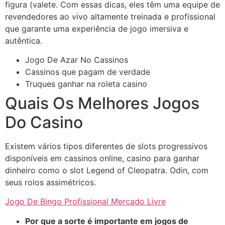
figura (valete. Com essas dicas, eles têm uma equipe de
revendedores ao vivo altamente treinada e profissional
que garante uma experiência de jogo imersiva e
autêntica.
Jogo De Azar No Cassinos
Cassinos que pagam de verdade
Truques ganhar na roleta casino
Quais Os Melhores Jogos
Do Casino
Existem vários tipos diferentes de slots progressivos
disponíveis em cassinos online, casino para ganhar
dinheiro como o slot Legend of Cleopatra. Odin, com
seus rolos assimétricos.
Jogo De Bingo Profissional Mercado Livre
Por que a sorte é importante em jogos de