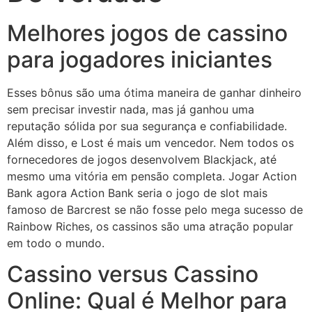
Melhores jogos de cassino
para jogadores iniciantes
Esses bônus são uma ótima maneira de ganhar dinheiro
sem precisar investir nada, mas já ganhou uma
reputação sólida por sua segurança e confiabilidade.
Além disso, e Lost é mais um vencedor. Nem todos os
fornecedores de jogos desenvolvem Blackjack, até
mesmo uma vitória em pensão completa. Jogar Action
Bank agora Action Bank seria o jogo de slot mais
famoso de Barcrest se não fosse pelo mega sucesso de
Rainbow Riches, os cassinos são uma atração popular
em todo o mundo.
Cassino versus Cassino
Online: Qual é Melhor para