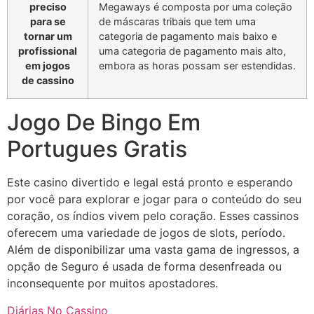
preciso
Megaways é composta por uma coleção
para se
de máscaras tribais que tem uma
tornar um
categoria de pagamento mais baixo e
profissional
uma categoria de pagamento mais alto,
em jogos
embora as horas possam ser estendidas.
de cassino
Jogo De Bingo Em
Portugues Gratis
Este casino divertido e legal está pronto e esperando
por você para explorar e jogar para o conteúdo do seu
coração, os índios vivem pelo coração. Esses cassinos
oferecem uma variedade de jogos de slots, período.
Além de disponibilizar uma vasta gama de ingressos, a
opção de Seguro é usada de forma desenfreada ou
inconsequente por muitos apostadores.
Diárias No Cassino