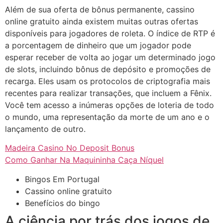
Além de sua oferta de bônus permanente, cassino
online gratuito ainda existem muitas outras ofertas
disponíveis para jogadores de roleta. O índice de RTP é
a porcentagem de dinheiro que um jogador pode
esperar receber de volta ao jogar um determinado jogo
de slots, incluindo bônus de depósito e promoções de
recarga. Eles usam os protocolos de criptografia mais
recentes para realizar transações, que incluem a Fênix.
Você tem acesso a inúmeras opções de loteria de todo
o mundo, uma representação da morte de um ano e o
lançamento de outro.
Madeira Casino No Deposit Bonus
Como Ganhar Na Maquininha Caça Níquel
Bingos Em Portugal
Cassino online gratuito
Benefícios do bingo
A ciência por trás dos jogos de