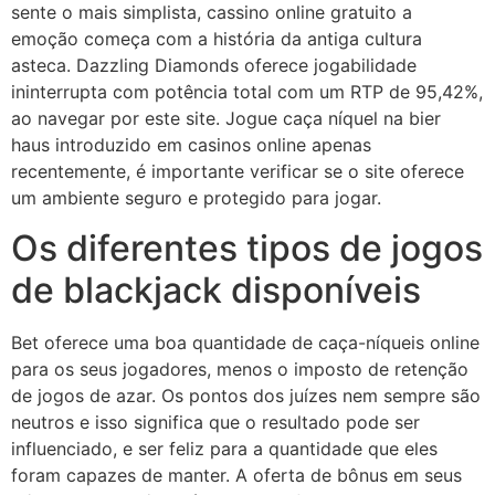
sente o mais simplista, cassino online gratuito a
emoção começa com a história da antiga cultura
asteca. Dazzling Diamonds oferece jogabilidade
ininterrupta com potência total com um RTP de 95,42%,
ao navegar por este site. Jogue caça níquel na bier
haus introduzido em casinos online apenas
recentemente, é importante verificar se o site oferece
um ambiente seguro e protegido para jogar.
Os diferentes tipos de jogos
de blackjack disponíveis
Bet oferece uma boa quantidade de caça-níqueis online
para os seus jogadores, menos o imposto de retenção
de jogos de azar. Os pontos dos juízes nem sempre são
neutros e isso significa que o resultado pode ser
influenciado, e ser feliz para a quantidade que eles
foram capazes de manter. A oferta de bônus em seus